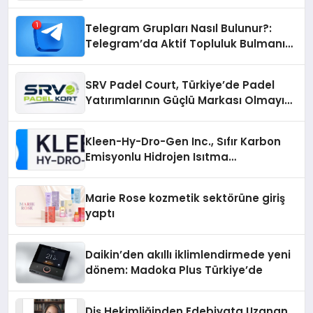
Telegram Grupları Nasıl Bulunur?:
Telegram’da Aktif Topluluk Bulmanın
Yolları
SRV Padel Court, Türkiye’de Padel
Yatırımlarının Güçlü Markası Olmayı
Sürdürüyor
Kleen-Hy-Dro-Gen Inc., Sıfır Karbon
Emisyonlu Hidrojen Isıtma
Teknolojisinde ISO ve TSSA
Düzenleyici Onaylarını Aldı
Marie Rose kozmetik sektörüne giriş
yaptı
Daikin’den akıllı iklimlendirmede yeni
dönem: Madoka Plus Türkiye’de
Diş Hekimliğinden Edebiyata Uzanan