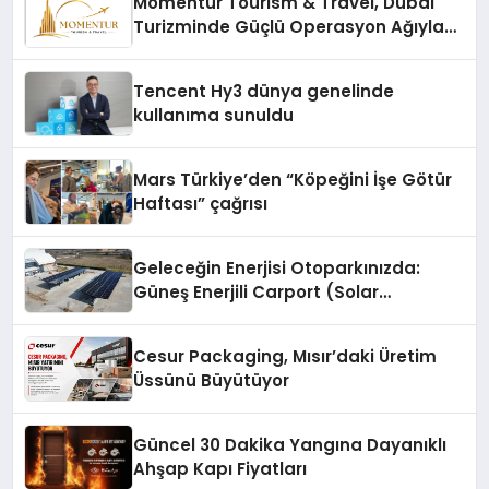
Momentur Tourism & Travel, Dubai
Turizminde Güçlü Operasyon Ağıyla
Fark Yaratıyor
Tencent Hy3 dünya genelinde
kullanıma sunuldu
Mars Türkiye’den “Köpeğini İşe Götür
Haftası” çağrısı
Geleceğin Enerjisi Otoparkınızda:
Güneş Enerjili Carport (Solar
Otopark) Nedir?
Cesur Packaging, Mısır’daki Üretim
Üssünü Büyütüyor
Güncel 30 Dakika Yangına Dayanıklı
Ahşap Kapı Fiyatları