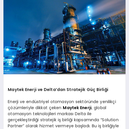
SAĞLIK
SIYASET
SPOR
YAŞAM
Maytek Enerji ve Delta’dan Stratejik Güç Birliği
Enerji ve endüstriyel otomasyon sektöründe yenilikçi
çözümleriyle dikkat çeken
Maytek Enerji
, global
otomasyon teknolojileri markası Delta ile
gerçekleştirdiği stratejik iş birliği kapsamında “Solution
Partner” olarak hizmet vermeye başladı. Bu iş birliğiyle