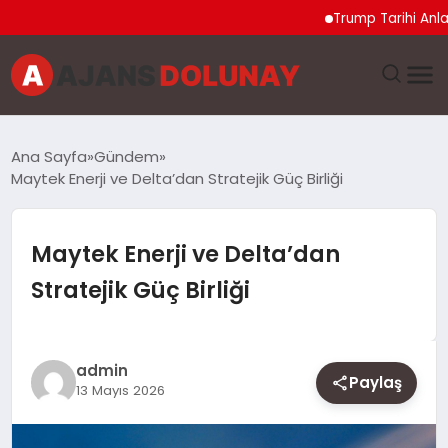
Trump Tarihi Anlaşma 
DÜNYA
Ana Sayfa
Gündem
Maytek Enerji ve Delta’dan Stratejik Güç Birliği
EĞITIM
EKONOMI
Maytek Enerji ve Delta’dan
Stratejik Güç Birliği
GENEL
GÜNCEL
admin
Paylaş
13 Mayıs 2026
MAGAZIN