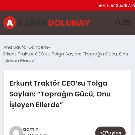
Husiler Suudi Arabista
DÜNYA
Ana Sayfa
Gündem
Erkunt Traktör CEO’su Tolga Saylan: “Toprağın Gücü, Onu
EĞITIM
İşleyen Ellerde”
EKONOMI
Erkunt Traktör CEO’su Tolga
GENEL
Saylan: “Toprağın Gücü, Onu
İşleyen Ellerde”
GÜNCEL
MAGAZIN
admin
Paylaş