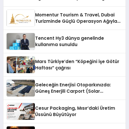
Momentur Tourism & Travel, Dubai
Turizminde Güçlü Operasyon Ağıyla
Fark Yaratıyor
Tencent Hy3 dünya genelinde
kullanıma sunuldu
Mars Türkiye’den “Köpeğini İşe Götür
Haftası” çağrısı
Geleceğin Enerjisi Otoparkınızda:
Güneş Enerjili Carport (Solar
Otopark) Nedir?
Cesur Packaging, Mısır’daki Üretim
Üssünü Büyütüyor