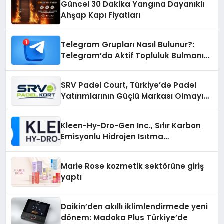
Güncel 30 Dakika Yangına Dayanıklı
Ahşap Kapı Fiyatları
Telegram Grupları Nasıl Bulunur?:
Telegram’da Aktif Topluluk Bulmanın
Yolları
SRV Padel Court, Türkiye’de Padel
Yatırımlarının Güçlü Markası Olmayı
Sürdürüyor
Kleen-Hy-Dro-Gen Inc., Sıfır Karbon
Emisyonlu Hidrojen Isıtma
Teknolojisinde ISO ve TSSA
Düzenleyici Onaylarını Aldı
Marie Rose kozmetik sektörüne giriş
yaptı
Daikin’den akıllı iklimlendirmede yeni
dönem: Madoka Plus Türkiye’de