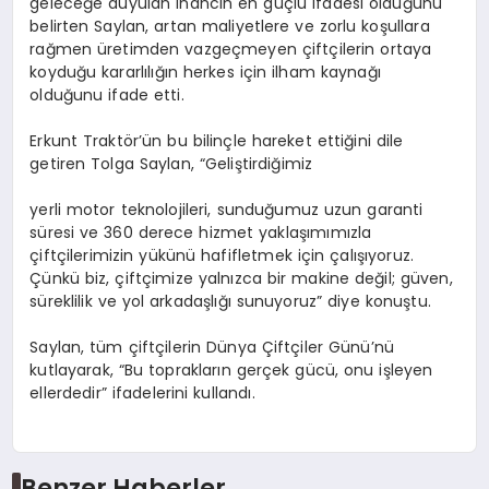
geleceğe duyulan inancın en güçlü ifadesi olduğunu
belirten Saylan, artan maliyetlere ve zorlu koşullara
rağmen üretimden vazgeçmeyen çiftçilerin ortaya
koyduğu kararlılığın herkes için ilham kaynağı
olduğunu ifade etti.
Erkunt
Traktör’ün
bu bilinçle hareket ettiğini dile
getiren Tolga Saylan, “Geliştirdiğimiz
yerli
motor teknolojileri, sunduğumuz uzun garanti
süresi ve 360 derece hizmet yaklaşımımızla
çiftçilerimizin yükünü hafifletmek için çalışıyoruz.
Çünkü biz, çiftçimize yalnızca bir makine değil; güven,
süreklilik ve yol arkadaşlığı sunuyoruz” diye konuştu.
Saylan, tüm çiftçilerin Dünya Çiftçiler Günü’nü
kutlayarak, “Bu toprakların gerçek gücü, onu işleyen
ellerdedir” ifadelerini kullandı.
Benzer Haberler