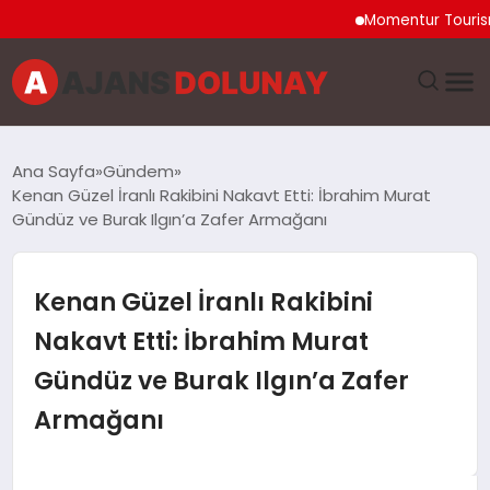
Momentur Tourism & Tr
DÜNYA
Ana Sayfa
Gündem
Kenan Güzel İranlı Rakibini Nakavt Etti: İbrahim Murat
EĞITIM
Gündüz ve Burak Ilgın’a Zafer Armağanı
EKONOMI
Kenan Güzel İranlı Rakibini
GENEL
Nakavt Etti: İbrahim Murat
Gündüz ve Burak Ilgın’a Zafer
GÜNCEL
Armağanı
MAGAZIN