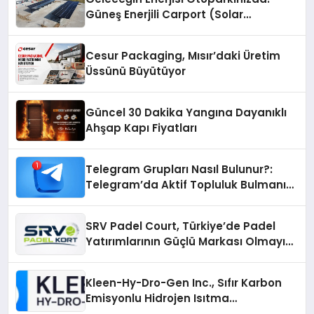
Güneş Enerjili Carport (Solar
Otopark) Nedir?
Cesur Packaging, Mısır’daki Üretim
Üssünü Büyütüyor
Güncel 30 Dakika Yangına Dayanıklı
Ahşap Kapı Fiyatları
Telegram Grupları Nasıl Bulunur?:
Telegram’da Aktif Topluluk Bulmanın
Yolları
SRV Padel Court, Türkiye’de Padel
Yatırımlarının Güçlü Markası Olmayı
Sürdürüyor
Kleen-Hy-Dro-Gen Inc., Sıfır Karbon
Emisyonlu Hidrojen Isıtma
Teknolojisinde ISO ve TSSA