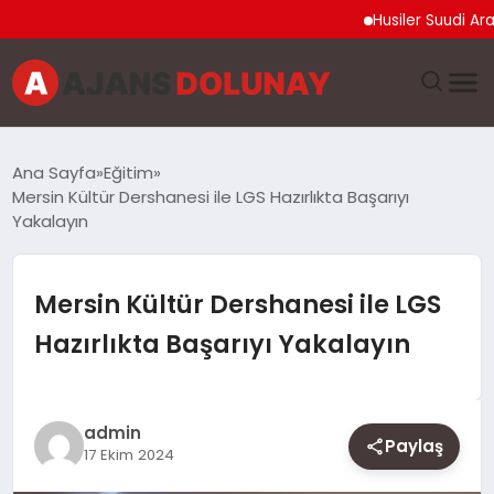
Husiler Suudi Arabistan N
DÜNYA
Ana Sayfa
Eğitim
Mersin Kültür Dershanesi ile LGS Hazırlıkta Başarıyı
EĞITIM
Yakalayın
EKONOMI
Mersin Kültür Dershanesi ile LGS
GENEL
Hazırlıkta Başarıyı Yakalayın
GÜNCEL
admin
MAGAZIN
Paylaş
17 Ekim 2024