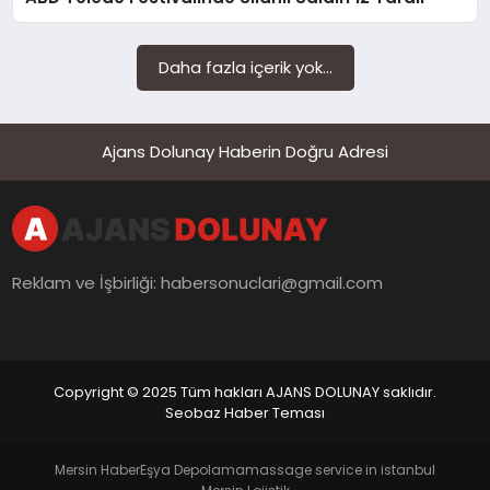
SAĞLIK
SIYASET
Daha fazla içerik yok...
SPOR
Ajans Dolunay Haberin Doğru Adresi
YAŞAM
Reklam ve İşbirliği:
habersonuclari@gmail.com
Copyright © 2025 Tüm hakları AJANS DOLUNAY saklıdır.
Seobaz Haber Teması
Mersin Haber
Eşya Depolama
massage service in istanbul