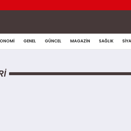
KONOMI
GENEL
GÜNCEL
MAGAZIN
SAĞLIK
SIY
RI