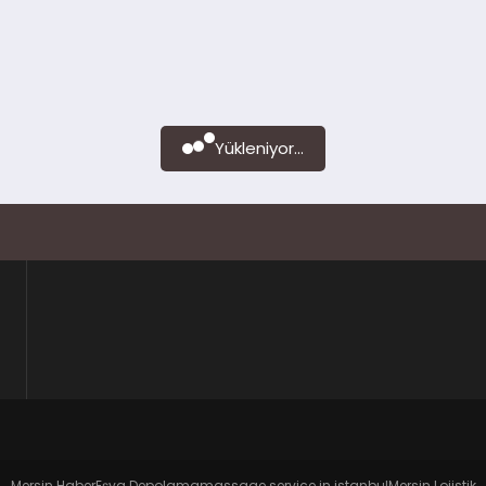
Yükleniyor...
Mersin Haber
Eşya Depolama
massage service in istanbul
Mersin Lojistik