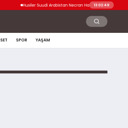
Husiler Suudi Arabistan Necran Havalimanı’nı İHA ile Vu
13:02:49
ASET
SPOR
YAŞAM