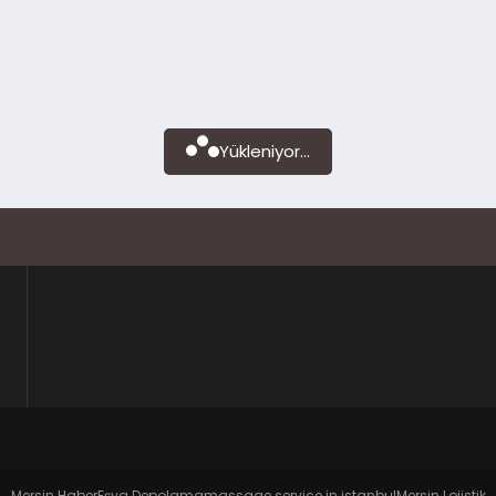
Yükleniyor...
Mersin Haber
Eşya Depolama
massage service in istanbul
Mersin Lojistik