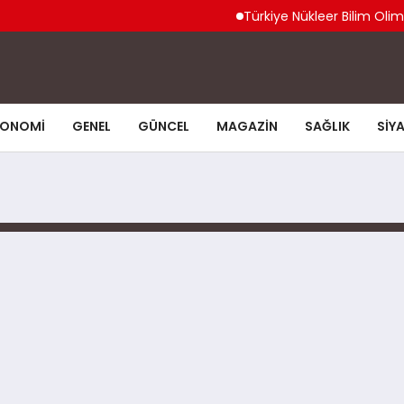
Türkiye Nükleer Bilim Olimpiy
KONOMI
GENEL
GÜNCEL
MAGAZIN
SAĞLIK
SIY