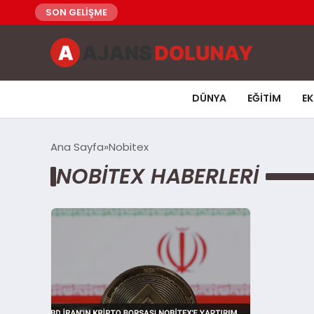
SON GELİŞME
DÜNYA
EĞITIM
E
Ana Sayfa
Nobitex
NOBITEX HABERLERI