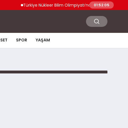
Türkiye Nükleer Bilim Olimpiyatı’na İlk Kez Katılıyor Ener
01:52:05
ASET
SPOR
YAŞAM