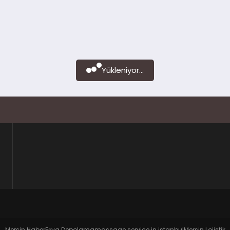
Yükleniyor...
Mersin Haber
Eşya Depolama
massage service in istanbul
Mersin Lojistik