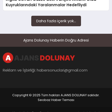
SAĞLIK
Kuyruklarındaki Yaralanmalar Hedefliydi
SIYASET
Daha fazla içerik yok...
SPOR
YAŞAM
Ajans Dolunay Haberin Doğru Adresi
Reklam ve İşbirliği:
habersonuclari@gmail.com
Copyright © 2025 Tüm hakları AJANS DOLUNAY saklıdır.
Seobaz Haber Teması