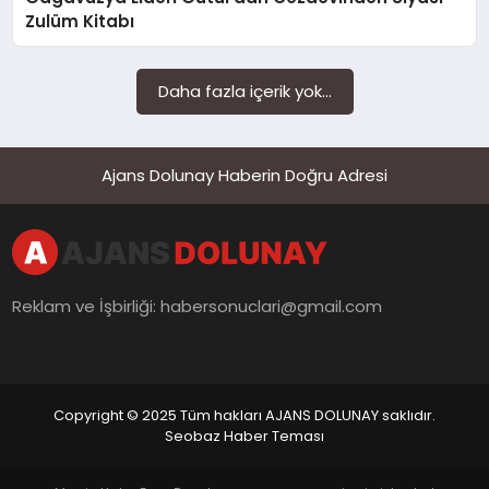
SAĞLIK
Zulüm Kitabı
SIYASET
Daha fazla içerik yok...
SPOR
YAŞAM
Ajans Dolunay Haberin Doğru Adresi
Reklam ve İşbirliği:
habersonuclari@gmail.com
Copyright © 2025 Tüm hakları AJANS DOLUNAY saklıdır.
Seobaz Haber Teması