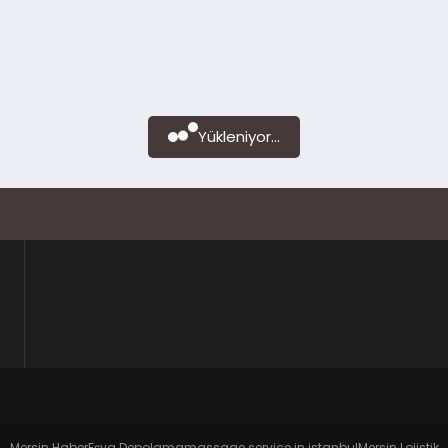
Yükleniyor...
Mersin Haber
Eşya Depolama
massage service in istanbul
Mersin Lojistik