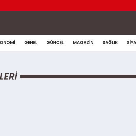
KONOMI
GENEL
GÜNCEL
MAGAZIN
SAĞLIK
SIY
LERI