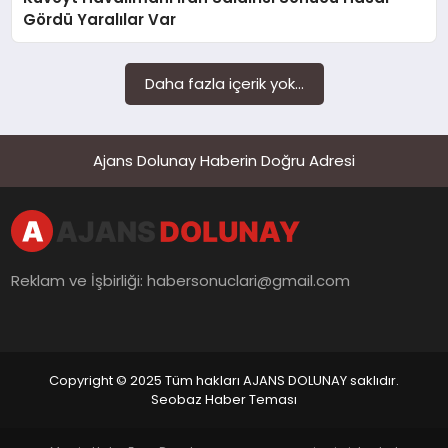
SAĞLIK
Gördü Yaralılar Var
SIYASET
Daha fazla içerik yok...
SPOR
YAŞAM
Ajans Dolunay Haberin Doğru Adresi
Reklam ve İşbirliği:
habersonuclari@gmail.com
Copyright © 2025 Tüm hakları AJANS DOLUNAY saklıdır.
Seobaz Haber Teması