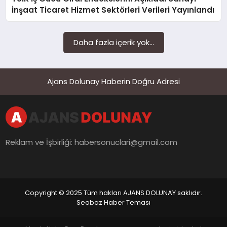
SAĞLIK
İnşaat Ticaret Hizmet Sektörleri Verileri Yayınlandı
SIYASET
Daha fazla içerik yok...
SPOR
YAŞAM
Ajans Dolunay Haberin Doğru Adresi
Reklam ve İşbirliği:
habersonuclari@gmail.com
Copyright © 2025 Tüm hakları AJANS DOLUNAY saklıdır.
Seobaz Haber Teması