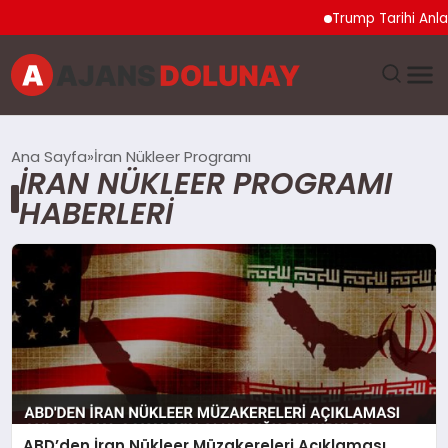
Trump Tarihi Anl
DÜNYA
Ana Sayfa
İran Nükleer Programı
İRAN NÜKLEER PROGRAMI
EĞITIM
HABERLERI
EKONOMI
GENEL
GÜNCEL
MAGAZIN
ABD’den İran Nükleer Müzakereleri Açıklaması