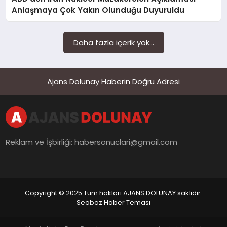
SAĞLIK
Anlaşmaya Çok Yakın Olunduğu Duyuruldu
SIYASET
Daha fazla içerik yok...
SPOR
YAŞAM
Ajans Dolunay Haberin Doğru Adresi
Reklam ve İşbirliği:
habersonuclari@gmail.com
Copyright © 2025 Tüm hakları AJANS DOLUNAY saklıdır.
Seobaz Haber Teması