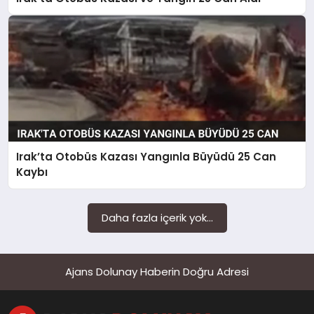
SAĞLIK
SIYASET
SPOR
YAŞAM
Irak’ta Otobüs Kazası Yangınla Büyüdü 25 Can
Kaybı
Daha fazla içerik yok...
Ajans Dolunay Haberin Doğru Adresi