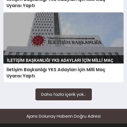
SAĞLIK
Uyarısı Yaptı
SIYASET
SPOR
YAŞAM
İletişim Başkanlığı YKS Adayları İçin Milli Maç
Uyarısı Yaptı
Daha fazla içerik yok...
Ajans Dolunay Haberin Doğru Adresi