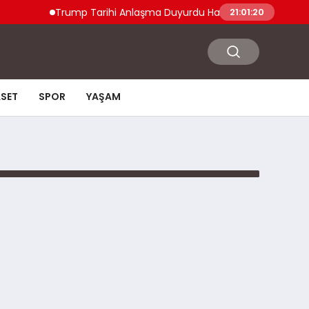
Trump Tarihi Anlaşma Duyurdu Hamas ve İslami Cihad
21:01:20
ASET
SPOR
YAŞAM