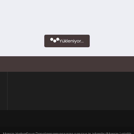
Yükleniyor...
Mersin Haber
Eşya Depolama
massage service in istanbul
Mersin Lojistik