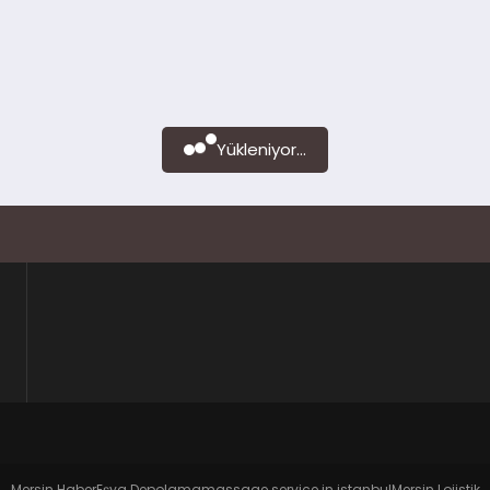
Yükleniyor...
Mersin Haber
Eşya Depolama
massage service in istanbul
Mersin Lojistik