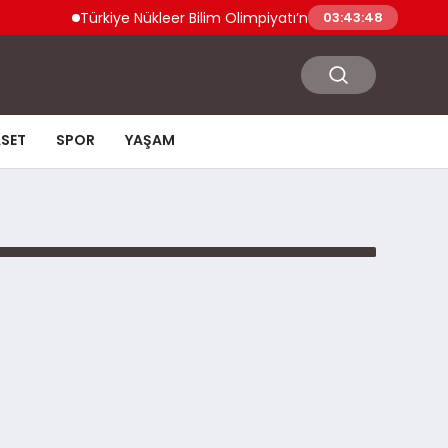
Türkiye Nükleer Bilim Olimpiyatı’na İlk Kez Katılıyor Ener
03:43:48
ASET
SPOR
YAŞAM