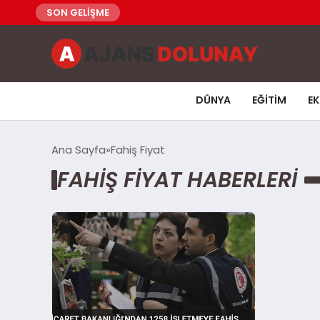
SON GELİŞME
DÜNYA
EĞITIM
E
Ana Sayfa
Fahiş Fiyat
FAHIŞ FIYAT HABERLERI