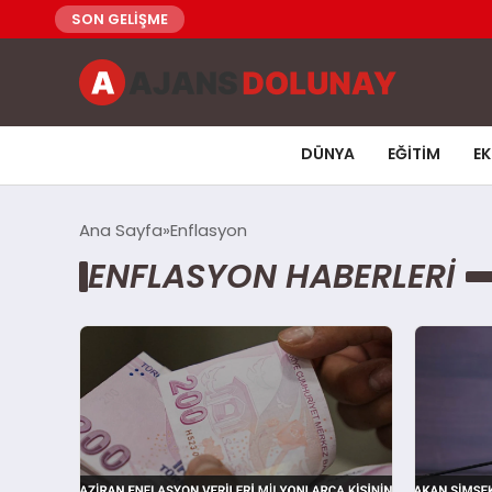
SON GELİŞME
DÜNYA
EĞITIM
E
Ana Sayfa
Enflasyon
ENFLASYON HABERLERI