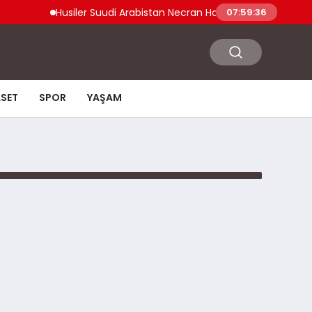
Husiler Suudi Arabistan Necran Havalimanı’nı İHA ile Vu
07:59:36
ASET
SPOR
YAŞAM