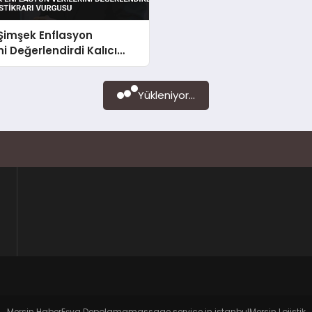
Şimşek Enflasyon
ni Değerlendirdi Kalıcı
stikrarı Vurgusu
Yükleniyor...
Mersin Haber
Eşya Depolama
massage service in istanbul
Mersin Lojistik