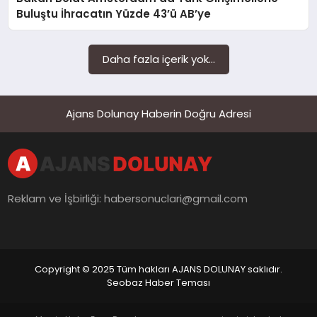
SAĞLIK
Buluştu İhracatın Yüzde 43’ü AB’ye
SIYASET
Daha fazla içerik yok...
SPOR
YAŞAM
Ajans Dolunay Haberin Doğru Adresi
Reklam ve İşbirliği:
habersonuclari@gmail.com
Copyright © 2025 Tüm hakları AJANS DOLUNAY saklıdır.
Seobaz Haber Teması