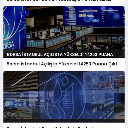
SAĞLIK
SIYASET
SPOR
YAŞAM
Borsa İstanbul Açılışta Yükseldi 14253 Puana Çıktı