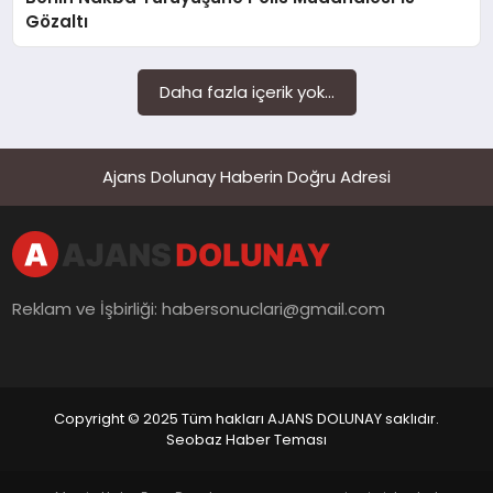
SAĞLIK
Gözaltı
SIYASET
Daha fazla içerik yok...
SPOR
YAŞAM
Ajans Dolunay Haberin Doğru Adresi
Reklam ve İşbirliği:
habersonuclari@gmail.com
Copyright © 2025 Tüm hakları AJANS DOLUNAY saklıdır.
Seobaz Haber Teması