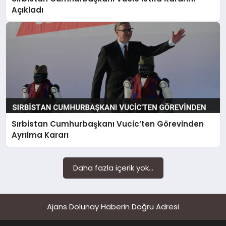
SAĞLIK
Açıkladı
SIYASET
SPOR
YAŞAM
Sırbistan Cumhurbaşkanı Vucic’ten Görevinden
Ayrılma Kararı
Daha fazla içerik yok...
Ajans Dolunay Haberin Doğru Adresi