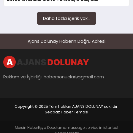
SAĞLIK
SIYASET
Daha fazla içerik yok...
SPOR
Ajans Dolunay Haberin Doğru Adresi
YAŞAM
Reklam ve İşbirliği:
habersonuclari@gmail.com
Copyright © 2025 Tüm hakları AJANS DOLUNAY saklıdır.
Seobaz Haber Teması
Mersin Haber
Eşya Depolama
massage service in istanbul