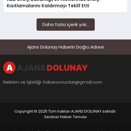
SAĞLIK
Kısıtlamalarını Kaldırmayı Teklif Etti
SIYASET
Daha fazla içerik yok...
SPOR
YAŞAM
Ajans Dolunay Haberin Doğru Adresi
Reklam ve İşbirliği:
habersonuclari@gmail.com
Copyright © 2025 Tüm hakları AJANS DOLUNAY saklıdır.
Seobaz Haber Teması