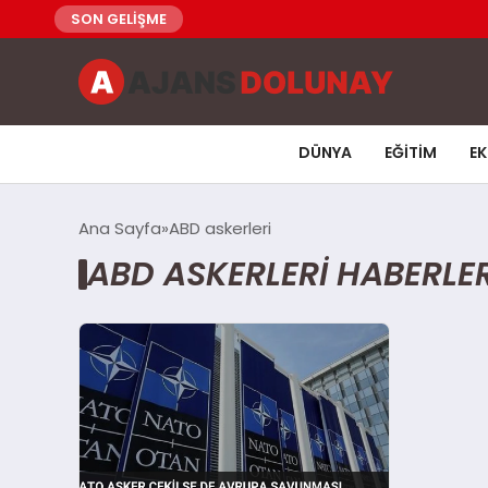
SON GELİŞME
DÜNYA
EĞITIM
E
Ana Sayfa
ABD askerleri
ABD ASKERLERI HABERLER