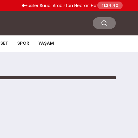
Husiler Suudi Arabistan Necran Havalimanı’nı İHA ile Vu
11:24:42
ASET
SPOR
YAŞAM