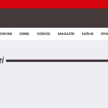
KONOMI
GENEL
GÜNCEL
MAGAZIN
SAĞLIK
SIY
I