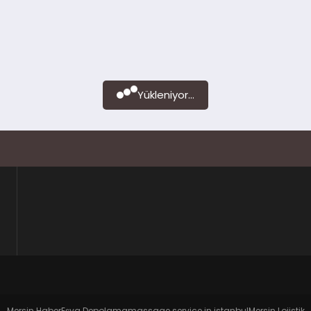
Yükleniyor...
Mersin Haber
Eşya Depolama
massage service in istanbul
Mersin Lojistik