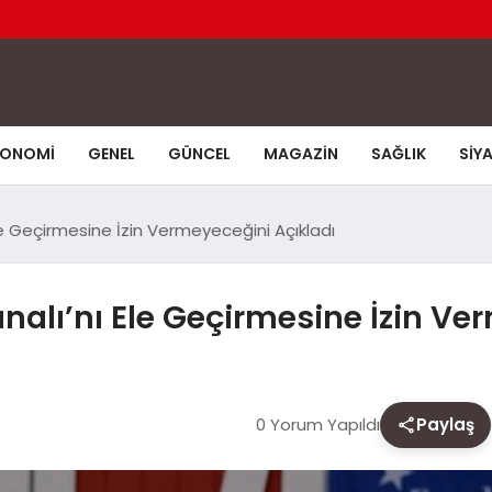
KONOMI
GENEL
GÜNCEL
MAGAZIN
SAĞLIK
SIY
e Geçirmesine İzin Vermeyeceğini Açıkladı
alı’nı Ele Geçirmesine İzin Ve
0 Yorum Yapıldı
Paylaş