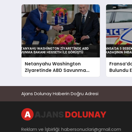
Netanyahu Washington
Fransa’d
Ziyaretinde ABD Savunma
Bulundu E
Bakanı Hegseth ile Görüştü
Arkadaşını
Ajans Dolunay Haberin Doğru Adresi
Reklam ve İşbirliği:
habersonuclari@gmail.com