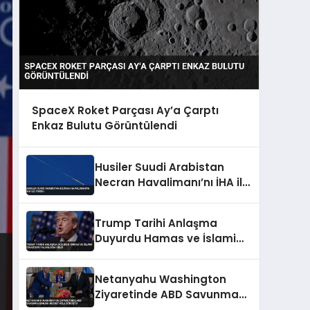
SpaceX Roket Parçası Ay’a Çarptı
Enkaz Bulutu Görüntülendi
Husiler Suudi Arabistan
Necran Havalimanı’nı İHA ile
Vurdu
Trump Tarihi Anlaşma
Duyurdu Hamas ve İslami
Cihad’dan Yalanlama Geldi
Netanyahu Washington
Ziyaretinde ABD Savunma
Bakanı Hegseth ile Görüştü