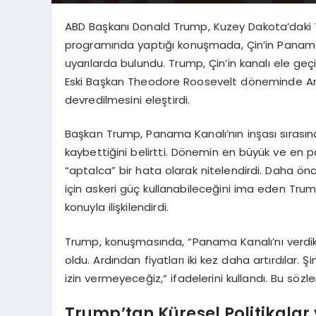
ABD Başkanı Donald Trump, Kuzey Dakota’daki T
programında yaptığı konuşmada, Çin’in Panama K
uyarılarda bulundu. Trump, Çin’in kanalı ele geçi
Eski Başkan Theodore Roosevelt döneminde Ame
devredilmesini eleştirdi.
Başkan Trump, Panama Kanalı’nın inşası sırasın
kaybettiğini belirtti. Dönemin en büyük ve en p
“aptalca” bir hata olarak nitelendirdi. Daha ön
için askeri güç kullanabileceğini ima eden Tru
konuyla ilişkilendirdi.
Trump, konuşmasında, “Panama Kanalı’nı verdik. Y
oldu. Ardından fiyatları iki kez daha artırdılar.
izin vermeyeceğiz,” ifadelerini kullandı. Bu sözl
Trump’tan Küresel Politikalar 