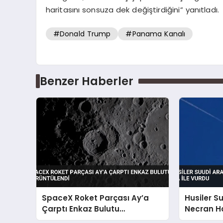
haritasını sonsuza dek değiştirdiğini” yanıtladı.
#Donald Trump
#Panama Kanalı
Benzer Haberler
SpaceX Roket Parçası Ay’a
Husiler S
Çarptı Enkaz Bulutu
Necran Ha
Görüntülendi
Vurdu