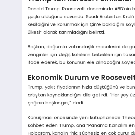
Donald Trump, Roosevelt döneminde ABD’nin b
güçlü olduğunu savundu. Suudi Arabistan Kralı
kesildiğini ve korunmak için Çin’e bakıldığını sö
ülkesi” olarak tanımladığını belirtti.
Başkan, doğumla vatandaşlık meselesini de gün
zenginler için değil, kölelerin bebekleri için ta
ifade ederek, bu konunun ele alınacağını söyled
Ekonomik Durum ve Roosevel
Trump, yakıt fiyatlarının hızla düştüğünü ve b
artıştan kaynaklandığını dile getirdi. “Her şey
çağının başlangıcı,” dedi.
Konuşması öncesinde yeni kütüphanede Theodor
sohbet eden Trump, ona “Panama Kanalı’nı en 
Hologram, kanalın “hiç şüphesiz en çok gurur 