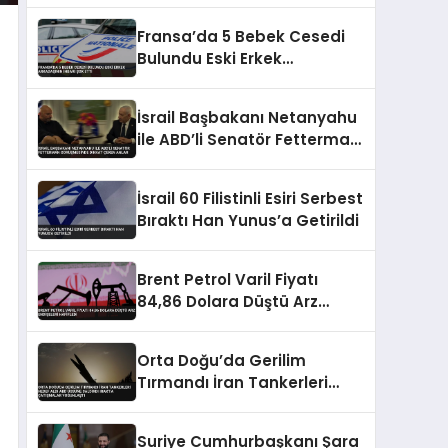
Fransa’da 5 Bebek Cesedi
Bulundu Eski Erkek
Arkadaşının İhbarı Şok Etti
İsrail Başbakanı Netanyahu
ile ABD’li Senatör Fetterman
görüşmesinde dikkat çeken
anlar
İsrail 60 Filistinli Esiri Serbest
Bıraktı Han Yunus’a Getirildi
Brent Petrol Varil Fiyatı
84,86 Dolara Düştü Arz
Endişeleri Hafifledi
Orta Doğu’da Gerilim
Tırmandı İran Tankerleri
Hedef Aldı ABD Üssüne
Saldırdı Irak’ta Çatışmalar
Suriye Cumhurbaşkanı Şara