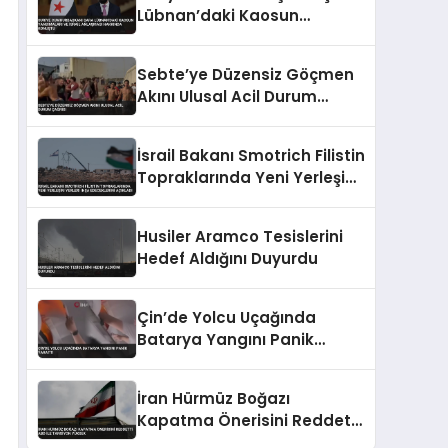
Yoğunlaştı
Lübnan’daki Kaosun
Yansımaları ve İsrail
Anlaşması Hakkında
Sebte’ye Düzensiz Göçmen
Konuştu
Akını Ulusal Acil Durum
Çağrısı
İsrail Bakanı Smotrich Filistin
Topraklarında Yeni Yerleşim
Yerleri İnşa Edeceklerini
Açıkladı
Husiler Aramco Tesislerini
Hedef Aldığını Duyurdu
Çin’de Yolcu Uçağında
Batarya Yangını Panik
Yarattı
İran Hürmüz Boğazı
Kapatma Önerisini Reddetti
ABD İle Tansiyon Yüksek