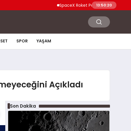
SpaceX Roket Parçası Ay’a Çarptı Enkaz B
13:50:21
ASET
SPOR
YAŞAM
rmeyeceğini Açıkladı
Son Dakika