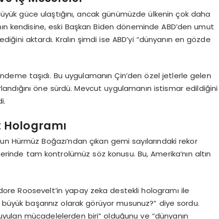
üyük güce ulaştığını, ancak günümüzde ülkenin çok daha
’nın kendisine, eski Başkan Biden döneminde ABD’den umut
ylediğini aktardı. Kralın şimdi ise ABD’yi “dünyanın en gözde
deme taşıdı. Bu uygulamanın Çin’den özel jetlerle gelen
sarlandığını öne sürdü. Mevcut uygulamanın istismar edildiğini
i.
t Hologramı
unun Hürmüz Boğazı’ndan çıkan gemi sayılarındaki rekor
 üzerinde tam kontrolümüz söz konusu. Bu, Amerika’nın altın
e Roosevelt’in yapay zeka destekli hologramı ile
büyük başarınız olarak görüyor musunuz?” diye sordu.
duyulan mücadelelerden biri” olduğunu ve “dünyanın