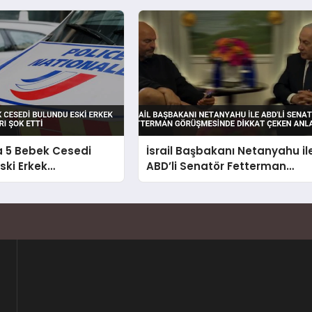
a 5 Bebek Cesedi
İsrail Başbakanı Netanyahu il
ski Erkek
ABD’li Senatör Fetterman
n İhbarı Şok Etti
görüşmesinde dikkat çeken
anlar