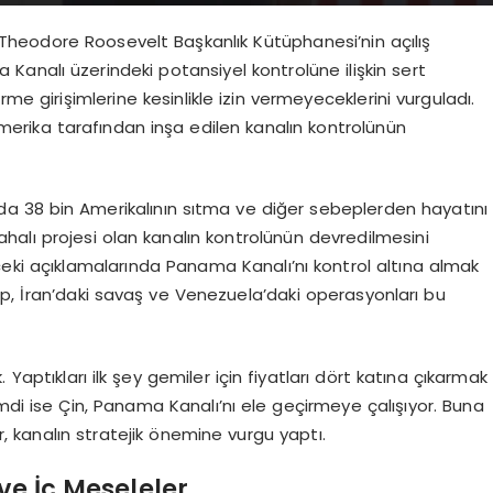
heodore Roosevelt Başkanlık Kütüphanesi’nin açılış
analı üzerindeki potansiyel kontrolüne ilişkin sert
rme girişimlerine kesinlikle izin vermeyeceklerini vurguladı.
rika tarafından inşa edilen kanalın kontrolünün
da 38 bin Amerikalının sıtma ve diğer sebeplerden hayatını
ahalı projesi olan kanalın kontrolünün devredilmesini
ceki açıklamalarında Panama Kanalı’nı kontrol altına almak
mp, İran’daki savaş ve Venezuela’daki operasyonları bu
aptıkları ilk şey gemiler için fiyatları dört katına çıkarmak
 Şimdi ise Çin, Panama Kanalı’nı ele geçirmeye çalışıyor. Buna
er, kanalın stratejik önemine vurgu yaptı.
ve İç Meseleler