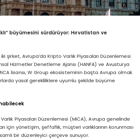
lı” büyümesini sürdürüyor: Hırvatistan ve
i şirket, Avrupa’da Kripto Varlık Piyasaları Düzenlemesi
nansal Hizmetler Denetleme Ajansı (HANFA) ve Avusturya
i MiCA lisansı, W Group ekosisteminin başta Avrupa olmak
arlarda yasal gerekliliklere uyumlu şekilde büyüme
unabilecek
to Varlık Piyasaları Düzenlemesi (MiCA), Avrupa genelinde
rı için yönetişim, şeffaflık, müşteri varlıklarının korunması
samlı bir düzenleyici çerçeve sunuyor.