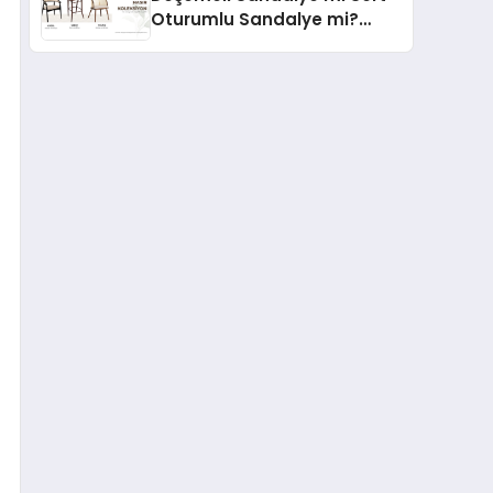
Oturumlu Sandalye mi?
Hangisi Daha Konforlu?