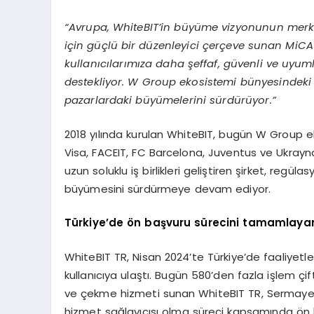
“Avrupa, WhiteBIT’in büyüme vizyonunun merkez
için güçlü bir düzenleyici çerçeve sunan MiC
kullanıcılarımıza daha şeffaf, güvenli ve uyum
destekliyor. W Group ekosistemi bünyesindeki 
pazarlardaki büyümelerini sürdürüyor.”
2018 yılında kurulan WhiteBIT, bugün W Group 
Visa, FACEIT, FC Barcelona, Juventus ve Ukrayna 
uzun soluklu iş birlikleri geliştiren şirket, regü
büyümesini sürdürmeye devam ediyor.
Türkiye’de ön başvuru sürecini tamamlayan 
WhiteBIT TR, Nisan 2024’te Türkiye’de faaliyetler
kullanıcıya ulaştı. Bugün 580’den fazla işlem çifti
ve çekme hizmeti sunan WhiteBIT TR, Sermaye Pi
hizmet sağlayıcısı olma süreci kapsamında ön 