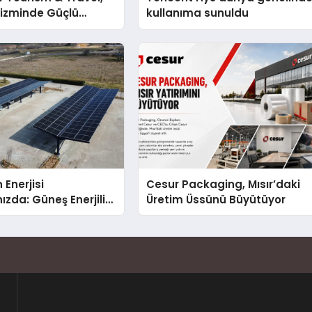
rizminde Güçlü
kullanıma sunuldu
n Ağıyla Fark
 Enerjisi
Cesur Packaging, Mısır’daki
ızda: Güneş Enerjili
Üretim Üssünü Büyütüyor
Solar Otopark)