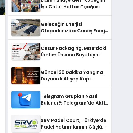
Mars Türkiye’den “Köpeğini
İşe Götür Haftası” çağrısı
Geleceğin Enerjisi
Otoparkınızda: Güneş Enerjili
Carport (Solar Otopark)
Nedir?
Cesur Packaging, Mısır’daki
Üretim Üssünü Büyütüyor
Güncel 30 Dakika Yangına
Dayanıklı Ahşap Kapı
Fiyatları
Telegram Grupları Nasıl
Bulunur?: Telegram’da Aktif
Topluluk Bulmanın Yolları
SRV Padel Court, Türkiye’de
Padel Yatırımlarının Güçlü