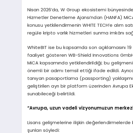
Nisan 2026’da, W Group ekosistemi bünyesinde 
Hizmetler Denetleme Ajansı’ndan (HANFA) MiCA
konusu yetkilendirmenin WHITE TECH’e alım satı
regüle kripto varlık hizmetleri sunma imkânı sağla
WhiteBIT ise bu kapsamda son açıklamasını 19 
faaliyet gösteren WB-Shield Innovations GmbH’
MiCA kapsamında yetkilendirildiği; bu gelişme
önemli bir adımı temsil ettiği ifade edildi. Ay
tanıyan pasaportlama (passporting) yaklaşımı s
geliştirilen ayrı bir platform üzerinden Avrupa 
sunabileceği belirtildi.
“Avrupa, uzun vadeli vizyonumuzun merkezi
Lisans gelişmelerine ilişkin değerlendirmeler
şunları söyledi: