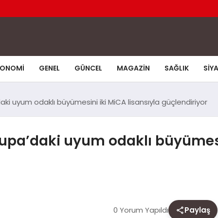
KONOMI
GENEL
GÜNCEL
MAGAZIN
SAĞLIK
SIY
i uyum odaklı büyümesini iki MiCA lisansıyla güçlendiriyor
upa’daki uyum odaklı büyümesin
0 Yorum Yapıldı
Paylaş