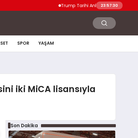
Trump Tarihi Anlaşma Duyurdu Hamas ve 
23:57:31
ASET
SPOR
YAŞAM
i iki MiCA lisansıyla
Son Dakika