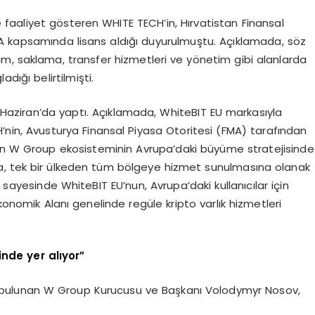
faaliyet gösteren WHITE TECH’in, Hırvatistan Finansal
 kapsamında lisans aldığı duyurulmuştu. Açıklamada, söz
m, saklama, transfer hizmetleri ve yönetim gibi alanlarda
dığı belirtilmişti.
Haziran’da yaptı. Açıklamada, WhiteBIT EU markasıyla
nin, Avusturya Finansal Piyasa Otoritesi (FMA) tarafından
nin W Group ekosisteminin Avrupa’daki büyüme stratejisinde
rıca, tek bir ülkeden tüm bölgeye hizmet sunulmasına olanak
ayesinde WhiteBIT EU’nun, Avrupa’daki kullanıcılar için
Ekonomik Alanı genelinde regüle kripto varlık hizmetleri
nde yer alıyor”
de bulunan W Group Kurucusu ve Başkanı Volodymyr Nosov,