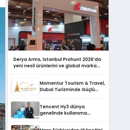
Derya Arms, İstanbul Prohunt 2026’da
yeni nesil ürünlerini ve global marka
vizyonunu sergiledi
Momentur Tourism & Travel,
Dubai Turizminde Güçlü
Operasyon Ağıyla Fark
Yaratıyor
Tencent Hy3 dünya
genelinde kullanıma
sunuldu