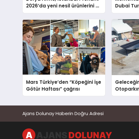
2026’da yeni nesil ürünlerini ve
Dubai Tu
global marka vizyonunu
Operasyo
sergiledi
Yaratıyor
Mars Türkiye’den “Köpeğini İşe
Geleceğin
Götür Haftası” çağrısı
Otoparkın
Carport (
Nedir?
Ajans Dolunay Haberin Doğru Adresi