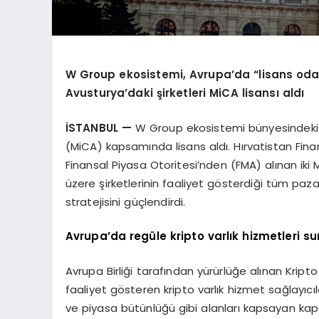
W Group ekosistemi, Avrupa’da “lisans odak
Avusturya’daki şirketleri MiCA lisansı aldı
İSTANBUL —
W Group ekosistemi bünyesindeki ik
(MiCA) kapsamında lisans aldı. Hırvatistan Fi
Finansal Piyasa Otoritesi’nden (FMA) alınan ik
üzere şirketlerinin faaliyet gösterdiği tüm paz
stratejisini güçlendirdi.
Avrupa’da regüle kripto varlık hizmetleri s
Avrupa Birliği tarafından yürürlüğe alınan Krip
faaliyet gösteren kripto varlık hizmet sağlayıcıla
ve piyasa bütünlüğü gibi alanları kapsayan kap