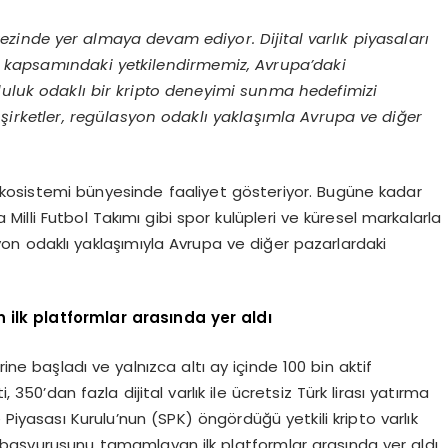
inde yer almaya devam ediyor. Dijital varlık piyasaları
A kapsamındaki yetkilendirmemiz, Avrupa’daki
luluk odaklı bir kripto deneyimi sunma hedefimizi
şirketler, regülasyon odaklı yaklaşımla Avrupa ve diğer
ekosistemi bünyesinde faaliyet gösteriyor. Bugüne kadar
Milli Futbol Takımı gibi spor kulüpleri ve küresel markalarla
lasyon odaklı yaklaşımıyla Avrupa ve diğer pazarlardaki
ilk platformlar arasında yer aldı
ine başladı ve yalnızca altı ay içinde 100 bin aktif
, 350’dan fazla dijital varlık ile ücretsiz Türk lirası yatırma
yasası Kurulu’nun (SPK) öngördüğü yetkili kripto varlık
başvurusunu tamamlayan ilk platformlar arasında yer aldı.