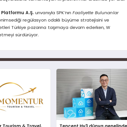
 Platformu A.Ş.
unvanıyla SPK’nın
Faaliyette Bulunanlar
nimsediği regülasyon odaklı büyüme stratejisini ve
zmetleri Türkiye pazarına taşımaya devam ederken, W
 etmeyi sürdürüyor.
 Tourism & Travel,
Tencent Hy3 dünya genelind