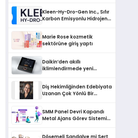
Markası Olmayı Sürdürüyor
Kleen-Hy-Dro-Gen Inc., Sıfır
Karbon Emisyonlu Hidrojen
Isıtma Teknolojisinde ISO ve
TSSA Düzenleyici Onaylarını
Marie Rose kozmetik
Aldı
sektörüne giriş yaptı
Daikin’den akıllı
iklimlendirmede yeni
dönem: Madoka Plus
Türkiye’de
Diş Hekimliğinden Edebiyata
Uzanan Çok Yönlü Bir
Yaşam: Yeşim Şahin Yaman
SMM Panel Devri Kapandı
Metal Ajans Görev Sistemi
İle Tanışın
Döşemeli Sandalye mi Sert