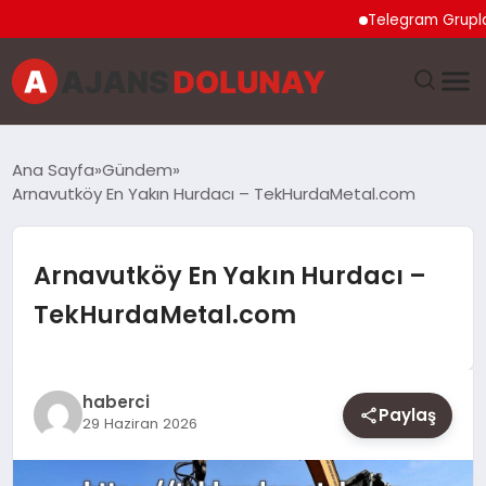
Telegram Grupları Nas
DÜNYA
Ana Sayfa
Gündem
Arnavutköy En Yakın Hurdacı – TekHurdaMetal.com
EĞITIM
EKONOMI
Arnavutköy En Yakın Hurdacı –
TekHurdaMetal.com
GENEL
GÜNCEL
haberci
Paylaş
29 Haziran 2026
MAGAZIN