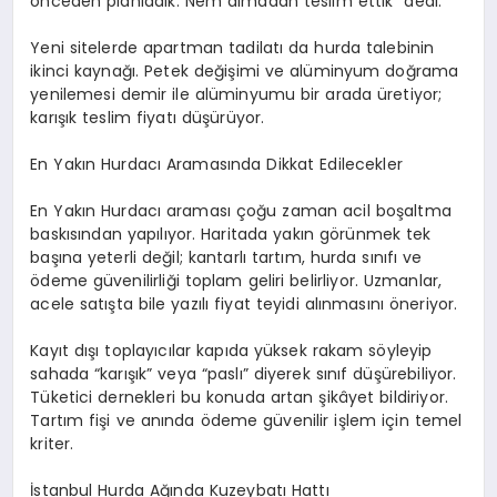
önceden planladık. Nem almadan teslim ettik” dedi.
Yeni sitelerde apartman tadilatı da hurda talebinin
ikinci kaynağı. Petek değişimi ve alüminyum doğrama
yenilemesi demir ile alüminyumu bir arada üretiyor;
karışık teslim fiyatı düşürüyor.
En Yakın Hurdacı Aramasında Dikkat Edilecekler
En Yakın Hurdacı araması çoğu zaman acil boşaltma
baskısından yapılıyor. Haritada yakın görünmek tek
başına yeterli değil; kantarlı tartım, hurda sınıfı ve
ödeme güvenilirliği toplam geliri belirliyor. Uzmanlar,
acele satışta bile yazılı fiyat teyidi alınmasını öneriyor.
Kayıt dışı toplayıcılar kapıda yüksek rakam söyleyip
sahada “karışık” veya “paslı” diyerek sınıf düşürebiliyor.
Tüketici dernekleri bu konuda artan şikâyet bildiriyor.
Tartım fişi ve anında ödeme güvenilir işlem için temel
kriter.
İstanbul Hurda Ağında Kuzeybatı Hattı