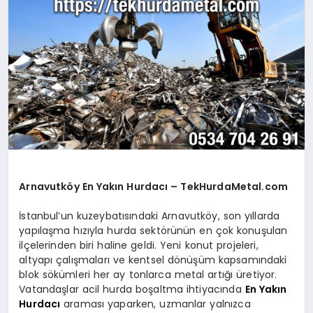
SAĞLIK
SIYASET
SPOR
YAŞAM
Arnavutköy En Yakın Hurdacı – TekHurdaMetal.com
İstanbul’un kuzeybatısındaki Arnavutköy, son yıllarda
yapılaşma hızıyla hurda sektörünün en çok konuşulan
ilçelerinden biri haline geldi. Yeni konut projeleri,
altyapı çalışmaları ve kentsel dönüşüm kapsamındaki
blok sökümleri her ay tonlarca metal artığı üretiyor.
Vatandaşlar acil hurda boşaltma ihtiyacında
En Yakın
Hurdacı
araması yaparken, uzmanlar yalnızca