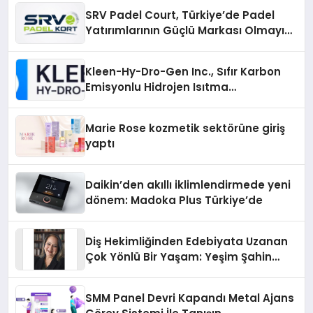
SRV Padel Court, Türkiye’de Padel
Yatırımlarının Güçlü Markası Olmayı
Sürdürüyor
Kleen-Hy-Dro-Gen Inc., Sıfır Karbon
Emisyonlu Hidrojen Isıtma
Teknolojisinde ISO ve TSSA
Düzenleyici Onaylarını Aldı
Marie Rose kozmetik sektörüne giriş
yaptı
Daikin’den akıllı iklimlendirmede yeni
dönem: Madoka Plus Türkiye’de
Diş Hekimliğinden Edebiyata Uzanan
Çok Yönlü Bir Yaşam: Yeşim Şahin
Yaman
SMM Panel Devri Kapandı Metal Ajans