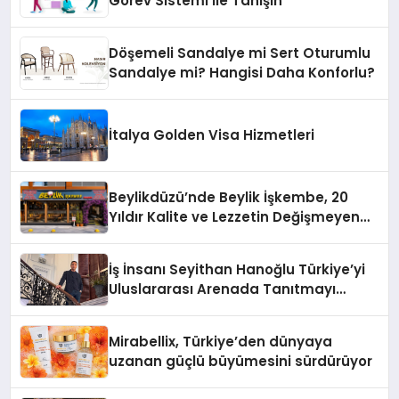
Görev Sistemi İle Tanışın
Döşemeli Sandalye mi Sert Oturumlu
Sandalye mi? Hangisi Daha Konforlu?
İtalya Golden Visa Hizmetleri
Beylikdüzü’nde Beylik İşkembe, 20
Yıldır Kalite ve Lezzetin Değişmeyen
Adresi
İş İnsanı Seyithan Hanoğlu Türkiye’yi
Uluslararası Arenada Tanıtmayı
Hedefliyor
Mirabellix, Türkiye’den dünyaya
uzanan güçlü büyümesini sürdürüyor