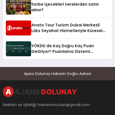
Sorbe içecekleri nerelerden satın
alınır?
Anato Tour Turizm Dubai Merkezli
Lüks Seyahat Hizmetleriyle Küresel
Turizmde Öne Çıkıyor
YÖKDİL’de Kaç Doğru Kaç Puan
Getiriyor? Puanlama Sistemi
Sadeleşti
Ajans Dolunay Haberin Doğru Adresi
Reklam ve İşbirliği:
habersonuclari@gmail.com