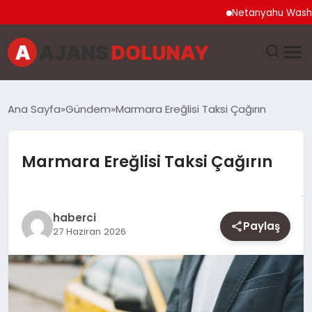
Netanyahu Washington 
DÜNYA
Ana Sayfa
Gündem
Marmara Ereğlisi Taksi Çağırın
EĞITIM
Marmara Ereğlisi Taksi Çağırın
EKONOMI
GENEL
haberci
Paylaş
27 Haziran 2026
GÜNCEL
MAGAZIN