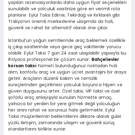
yapılan rezervasyonlarda daha uygun fiyat seçenekleri
sunulabilir ve yolculuk saatinize göre en verimli rota
planlanır. Eylül Taksi Edirne, Tekirdağ ve Kırklareli gibi
Trakya’nın önemli merkezlerine ulaşımda da hızlı,
güvenli ve rahat bir alternatif olarak öne çıkar.
İstanbul’un yoğun semtlerinde araç beklemek özellikle
iş çıkışı saatlerinde veya gece geç vakitlerde yorucu
olabilir. Eylül Taksi 7 gün 24 saat ulaşılabilir yapısıyla bu
ihtiyaca profesyonel bir çözüm sunar.
Bahçelievler
korsan taksi
hizmeti bulunduğunuz noktadan hızlı
alım, konforlu araç ve uygun ücret avantajını bir araya
getirir. Araçların düzenli bakım ve temizlik
süreçlerinden geçirilmesi yolculuk boyunca hijyen ve
güven duygusunu artırır. Özel taksi, VIP taksi ve özel
şoförlü araç anlayışıyla sunulan hizmette amaç,
yalnızca bir yerden bir yere gitmek değil yolculuğun
her anını rahat ve sorunsuz hale getirmektir. Eylül
Taksi müşterilerinin beklentilerini dikkate alarak güler
yüzlü iletişim, zamanında ulaşım ve güvenli sürüş
standartlarını birlikte sunar.