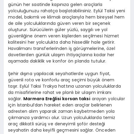
günün her saatinde kapınıza gelen araçlarla
yolculuğunuzu rahatça başlatabilirsiniz. Eylül Taksi yeni
model, bakımlı ve klimalı araçlarıyla hem bireysel hem
de aile yolculuklarında güven veren bir seçenek
oluşturur. Sürücülerin güler yüzlü, saygılı ve yol
güvenliğine önem veren kişilerden seçilmesi hizmet
kalitesini her yolculukta daha hissedilir hale getirir.
Havalimanı transferlerinden iş görüşmelerine, özel
davetlerden günlük ulaşım ihtiyaçlarına kadar her
aşamada dakiklik ve konfor ön planda tutulur.
Şehir dışına yapılacak seyahatlerde uygun fiyat,
güvenli rota ve konforlu araç seçimi büyük önem
taşır. Eylül Taksi Trakya hattına uzanan yolculuklarda
da misafirlerine rahat ve planlı bir ulaşım imkanı
sağlar.
Marmara Ereğlisi korsan taksi
arayan yolcular
için İstanbul’dan hareket eden araçlar belirlenen
adresten alım yaparak zaman kaybetmeden yola
çıkmanıza yardımcı olur. Uzun yolculuklarda temiz
araç dikkatli sürüş ve deneyimli şoför desteği
seyahatin daha keyifli geçmesini sağlar. Önceden