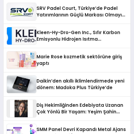
SRV Padel Court, Türkiye’de Padel
Yatırımlarının Güçlü Markası Olmayı
Sürdürüyor
Kleen-Hy-Dro-Gen Inc., Sıfır Karbon
Emisyonlu Hidrojen Isıtma
Teknolojisinde ISO ve TSSA
Düzenleyici Onaylarını Aldı
Marie Rose kozmetik sektörüne giriş
yaptı
Daikin’den akıllı iklimlendirmede yeni
dönem: Madoka Plus Türkiye’de
Diş Hekimliğinden Edebiyata Uzanan
Çok Yönlü Bir Yaşam: Yeşim Şahin
Yaman
SMM Panel Devri Kapandı Metal Ajans