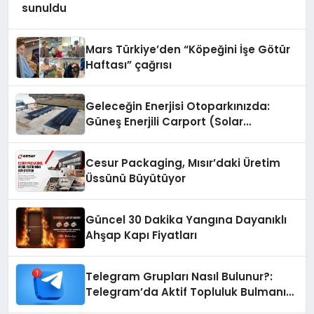
sunuldu
Mars Türkiye’den “Köpeğini İşe Götür
Haftası” çağrısı
Geleceğin Enerjisi Otoparkınızda:
Güneş Enerjili Carport (Solar
Otopark) Nedir?
Cesur Packaging, Mısır’daki Üretim
Üssünü Büyütüyor
Güncel 30 Dakika Yangına Dayanıklı
Ahşap Kapı Fiyatları
Telegram Grupları Nasıl Bulunur?:
Telegram’da Aktif Topluluk Bulmanın
Yolları