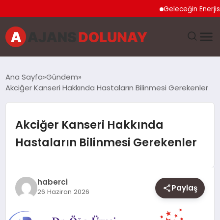
Geleceğin Enerjisi Otop
DÜNYA
Ana Sayfa
Gündem
Akciğer Kanseri Hakkında Hastaların Bilinmesi Gerekenler
EĞITIM
EKONOMI
Akciğer Kanseri Hakkında
Hastaların Bilinmesi Gerekenler
GENEL
GÜNCEL
haberci
Paylaş
26 Haziran 2026
MAGAZIN