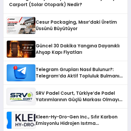
Carport (Solar Otopark) Nedir?
Cesur Packaging, Mısır’daki Üretim
Üssünü Büyütüyor
Güncel 30 Dakika Yangına Dayanıklı
Ahşap Kapı Fiyatları
Telegram Grupları Nasıl Bulunur?:
Telegram’da Aktif Topluluk Bulmanın
Yolları
SRV Padel Court, Türkiye’de Padel
Yatırımlarının Güçlü Markası Olmayı
Sürdürüyor
Kleen-Hy-Dro-Gen Inc., Sıfır Karbon
Emisyonlu Hidrojen Isıtma
Teknolojisinde ISO ve TSSA