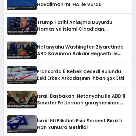
Havalimanı’nı İHA ile Vurdu
Trump Tarihi Anlaşma Duyurdu
Hamas ve İslami Cihad’dan
Yalanlama Geldi
Netanyahu Washington Ziyaretinde
ABD Savunma Bakanı Hegseth ile
Görüştü
Fransa’da 5 Bebek Cesedi Bulundu
Eski Erkek Arkadaşının İhbarı Şok Etti
İsrail Başbakanı Netanyahu ile ABD’li
Senatör Fetterman görüşmesinde
dikkat çeken anlar
İsrail 60 Filistinli Esiri Serbest Bıraktı
Han Yunus’a Getirildi