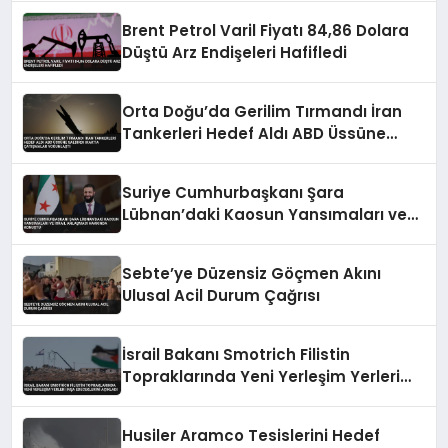
Brent Petrol Varil Fiyatı 84,86 Dolara
Düştü Arz Endişeleri Hafifledi
Orta Doğu’da Gerilim Tırmandı İran
Tankerleri Hedef Aldı ABD Üssüne
Saldırdı Irak’ta Çatışmalar Yoğunlaştı
Suriye Cumhurbaşkanı Şara
Lübnan’daki Kaosun Yansımaları ve
İsrail Anlaşması Hakkında Konuştu
Sebte’ye Düzensiz Göçmen Akını
Ulusal Acil Durum Çağrısı
İsrail Bakanı Smotrich Filistin
Topraklarında Yeni Yerleşim Yerleri
İnşa Edeceklerini Açıkladı
Husiler Aramco Tesislerini Hedef