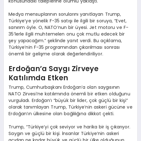
konusundaki taleplerine olumlu yaklaştı.
Medya mensuplarının sorularını yanıtlayan Trump,
Türkiye’ye yönelik F-35 satışı ile ilgili bir soruya, “Evet,
sanırım öyle. O, NATO’nun bir üyesi. Jet motoru ve F-
35’lerle ilgili muhtemelen onu çok mutlu edecek bir
şey yapacağım.” şeklinde yanıt verdi. Bu açıklama,
Türkiye’nin F-35 programından çıkarılması sonrası
önemli bir gelişme olarak değerlendiriliyor.
Erdoğan’a Saygı Zirveye
Katılımda Etken
Trump, Cumhurbaşkanı Erdoğan’a olan saygısının
NATO Zirvesi’ne katılımında önemli bir etken olduğunu
vurguladı. Erdoğan’ı “büyük bir lider, çok güçlü bir kişi”
olarak tanımlayan Trump, Türkiye’nin askeri gücüne ve
Erdoğan’ın ülkesine olan bağlılığına dikkat çekti.
Trump, “Türkiye’yi çok seviyor ve harika bir iş çıkarıyor.
Saygın ve güçlü bir kişi. İnsanlar Türkiye’nin askeri
açıdan ne kadar büyük ve güçlü bir ülke olduğunun