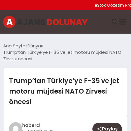
Stok Gözetim Programı 
DÜNYA
Ana Sayfa
Dünya
Trump’tan Türkiye’ye F-35 ve jet motoru müjdesi NATO
EĞITIM
Zirvesi öncesi
EKONOMI
Trump’tan Türkiye’ye F-35 ve jet
GENEL
motoru müjdesi NATO Zirvesi
öncesi
GÜNCEL
MAGAZIN
haberci
Paylaş