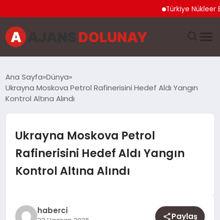
Türkiye Nükleer Bilim O
DÜNYA
Ana Sayfa
Dünya
Ukrayna Moskova Petrol Rafinerisini Hedef Aldı Yangın
EĞITIM
Kontrol Altına Alındı
EKONOMI
Ukrayna Moskova Petrol
GENEL
Rafinerisini Hedef Aldı Yangın
Kontrol Altına Alındı
GÜNCEL
MAGAZIN
haberci
Paylaş