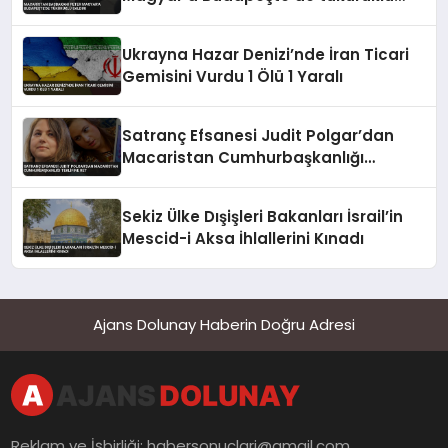
saldırı
Ukrayna Hazar Denizi’nde İran Ticari
Gemisini Vurdu 1 Ölü 1 Yaralı
Satranç Efsanesi Judit Polgar’dan
Macaristan Cumhurbaşkanlığı
Teklifine Ret
Sekiz Ülke Dışişleri Bakanları İsrail’in
Mescid-i Aksa İhlallerini Kınadı
Ajans Dolunay Haberin Doğru Adresi
Reklam ve İşbirliği:
habersonuclari@gmail.com