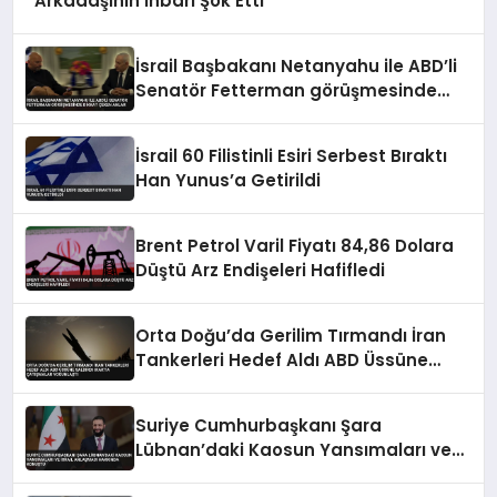
Arkadaşının İhbarı Şok Etti
İsrail Başbakanı Netanyahu ile ABD’li
Senatör Fetterman görüşmesinde
dikkat çeken anlar
İsrail 60 Filistinli Esiri Serbest Bıraktı
Han Yunus’a Getirildi
Brent Petrol Varil Fiyatı 84,86 Dolara
Düştü Arz Endişeleri Hafifledi
Orta Doğu’da Gerilim Tırmandı İran
Tankerleri Hedef Aldı ABD Üssüne
Saldırdı Irak’ta Çatışmalar Yoğunlaştı
Suriye Cumhurbaşkanı Şara
Lübnan’daki Kaosun Yansımaları ve
İsrail Anlaşması Hakkında Konuştu