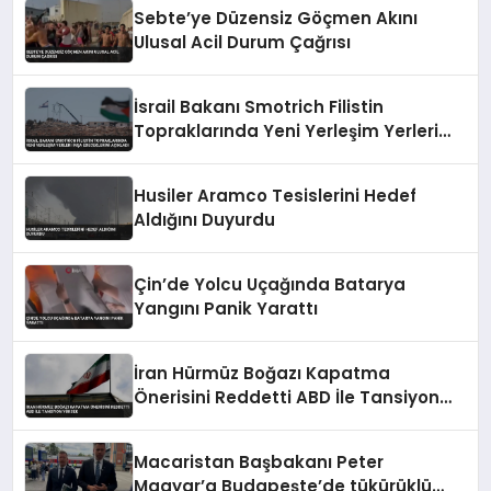
Sebte’ye Düzensiz Göçmen Akını
Ulusal Acil Durum Çağrısı
İsrail Bakanı Smotrich Filistin
Topraklarında Yeni Yerleşim Yerleri
İnşa Edeceklerini Açıkladı
Husiler Aramco Tesislerini Hedef
Aldığını Duyurdu
Çin’de Yolcu Uçağında Batarya
Yangını Panik Yarattı
İran Hürmüz Boğazı Kapatma
Önerisini Reddetti ABD İle Tansiyon
Yüksek
Macaristan Başbakanı Peter
Magyar’a Budapeşte’de tükürüklü