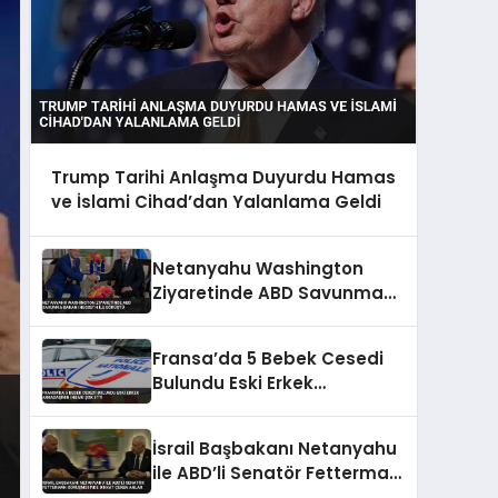
Trump Tarihi Anlaşma Duyurdu Hamas
ve İslami Cihad’dan Yalanlama Geldi
Netanyahu Washington
Ziyaretinde ABD Savunma
Bakanı Hegseth ile Görüştü
Fransa’da 5 Bebek Cesedi
Bulundu Eski Erkek
Arkadaşının İhbarı Şok Etti
İsrail Başbakanı Netanyahu
ile ABD’li Senatör Fetterman
görüşmesinde dikkat çeken