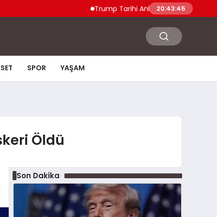
Trump Tarihi Anlaşma Duyurdu Hamas ve İ
20:43:46
ASET
SPOR
YAŞAM
skeri Öldü
Son Dakika