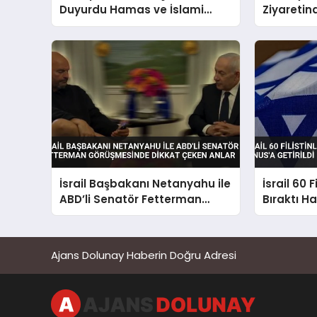
Duyurdu Hamas ve İslami
Ziyareti
Cihad’dan Yalanlama Geldi
Bakanı He
İsrail Başbakanı Netanyahu ile
İsrail 60 F
ABD’li Senatör Fetterman
Bıraktı Ha
görüşmesinde dikkat çeken
anlar
Ajans Dolunay Haberin Doğru Adresi