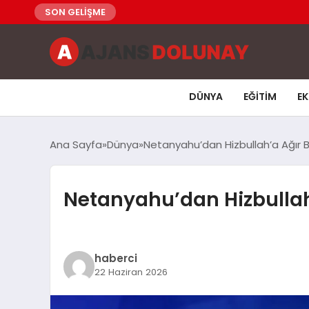
SON GELİŞME
DÜNYA
EĞITIM
E
Ana Sayfa
Dünya
Netanyahu’dan Hizbullah’a Ağır Be
Netanyahu’dan Hizbullah’a
haberci
22 Haziran 2026