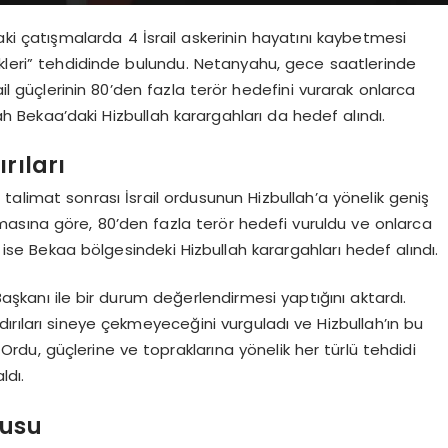
ki çatışmalarda 4 İsrail askerinin hayatını kaybetmesi
ekleri” tehdidinde bulundu. Netanyahu, gece saatlerinde
ail güçlerinin 80’den fazla terör hedefini vurarak onlarca
abah Bekaa’daki Hizbullah karargahları da hedef alındı.
rıları
alimat sonrası İsrail ordusunun Hizbullah’a yönelik geniş
lamasına göre, 80’den fazla terör hedefi vuruldu ve onlarca
e ise Bekaa bölgesindeki Hizbullah karargahları hedef alındı.
anı ile bir durum değerlendirmesi yaptığını aktardı.
aldırıları sineye çekmeyeceğini vurguladı ve Hizbullah’ın bu
i. Ordu, güçlerine ve topraklarına yönelik her türlü tehdidi
ldı.
gusu