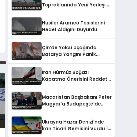
Topraklarında Yeni Yerleşim
Yerleri İnşa Edeceklerini
Açıkladı
Husiler Aramco Tesislerini
Hedef Aldığını Duyurdu
Çin’de Yolcu Uçağında
Batarya Yangını Panik
Yarattı
İran Hürmüz Boğazı
Kapatma Önerisini Reddetti
ABD İle Tansiyon Yüksek
Macaristan Başbakanı Peter
Magyar’a Budapeşte’de
tükürüklü saldırı
Ukrayna Hazar Denizi’nde
İran Ticari Gemisini Vurdu 1
Ölü 1 Yaralı