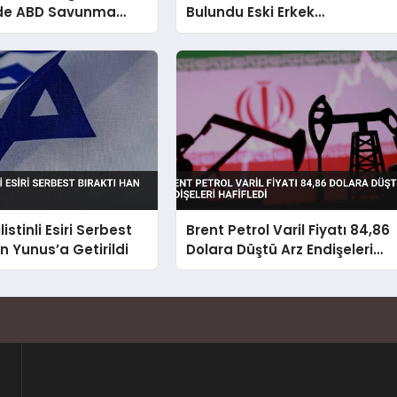
nde ABD Savunma
Bulundu Eski Erkek
gseth ile Görüştü
Arkadaşının İhbarı Şok Etti
ilistinli Esiri Serbest
Brent Petrol Varil Fiyatı 84,86
n Yunus’a Getirildi
Dolara Düştü Arz Endişeleri
Hafifledi