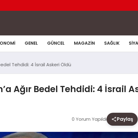
KONOMI
GENEL
GÜNCEL
MAGAZIN
SAĞLIK
SIY
del Tehdidi: 4 İsrail Askeri Öldü
 Ağır Bedel Tehdidi: 4 İsrail A
0 Yorum Yapıldı
Paylaş