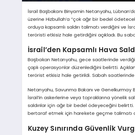
İsrail Başbakanı Binyamin Netanyahu, Lübnan’da
üzerine Hizbullah’a “çok ağır bir bedel ödetec
orduya kapsamlı saldırı talimatı verdiğini ve İsr
teröristi etkisiz hale getirdiğini açıkladı. Bu s
İsrail’den Kapsamlı Hava Saldı
Başbakan Netanyahu, gece saatlerinde verdiği t
çaplı operasyonlar düzenlediğini belirtti. Açık
terörist etkisiz hale getirildi. Sabah saatlerind
Netanyahu, Savunma Bakanı ve Genelkurmay Başk
İsrail’in askerlerine veya topraklarına yönelik s
saldırılar için ağır bir bedel ödeyeceğini belirtt
bertaraf etmek için harekete geçme talimatı a
Kuzey Sınırında Güvenlik Vur