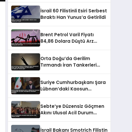
anlar
İsrail 60 Filistinli Esiri Serbest
Bıraktı Han Yunus’a Getirildi
Brent Petrol Varil Fiyatı
84,86 Dolara Düştü Arz
Endişeleri Hafifledi
Orta Doğu’da Gerilim
Tırmandı İran Tankerleri
Hedef Aldı ABD Üssüne
Saldırdı Irak’ta Çatışmalar
Suriye Cumhurbaşkanı Şara
Yoğunlaştı
Lübnan’daki Kaosun
Yansımaları ve İsrail
Anlaşması Hakkında
Sebte’ye Düzensiz Göçmen
Konuştu
Akını Ulusal Acil Durum
Çağrısı
İsrail Bakanı Smotrich Filistin