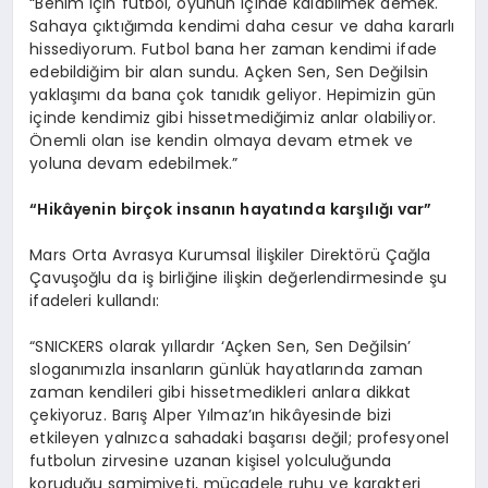
“Benim için futbol, oyunun içinde kalabilmek demek.
Sahaya çıktığımda kendimi daha cesur ve daha kararlı
hissediyorum. Futbol bana her zaman kendimi ifade
edebildiğim bir alan sundu. Açken Sen, Sen Değilsin
yaklaşımı da bana çok tanıdık geliyor. Hepimizin gün
içinde kendimiz gibi hissetmediğimiz anlar olabiliyor.
Önemli olan ise kendin olmaya devam etmek ve
yoluna devam edebilmek.”
“Hikâyenin birçok insanın hayatında karşılığı var”
Mars Orta Avrasya Kurumsal İlişkiler Direktörü Çağla
Çavuşoğlu da iş birliğine ilişkin değerlendirmesinde şu
ifadeleri kullandı:
“SNICKERS olarak yıllardır ‘Açken Sen, Sen Değilsin’
sloganımızla insanların günlük hayatlarında zaman
zaman kendileri gibi hissetmedikleri anlara dikkat
çekiyoruz. Barış Alper Yılmaz’ın hikâyesinde bizi
etkileyen yalnızca sahadaki başarısı değil; profesyonel
futbolun zirvesine uzanan kişisel yolculuğunda
koruduğu samimiyeti, mücadele ruhu ve karakteri