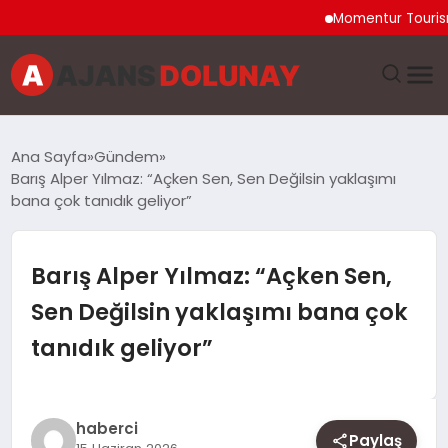
Momentur Tourism & T
DÜNYA
Ana Sayfa
Gündem
Barış Alper Yılmaz: “Açken Sen, Sen Değilsin yaklaşımı
EĞITIM
bana çok tanıdık geliyor”
EKONOMI
Barış Alper Yılmaz: “Açken Sen,
GENEL
Sen Değilsin yaklaşımı bana çok
tanıdık geliyor”
GÜNCEL
MAGAZIN
haberci
Paylaş