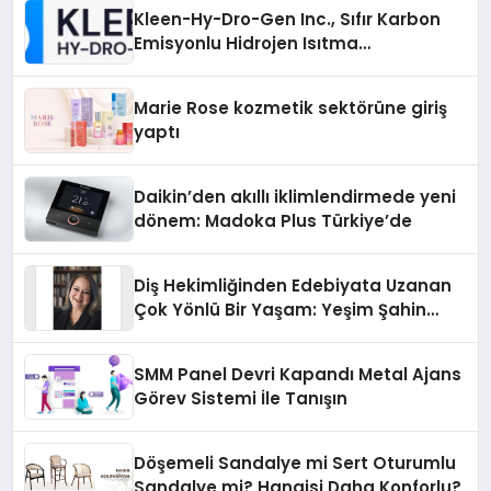
Kleen-Hy-Dro-Gen Inc., Sıfır Karbon
Emisyonlu Hidrojen Isıtma
Teknolojisinde ISO ve TSSA
Düzenleyici Onaylarını Aldı
Marie Rose kozmetik sektörüne giriş
yaptı
Daikin’den akıllı iklimlendirmede yeni
dönem: Madoka Plus Türkiye’de
Diş Hekimliğinden Edebiyata Uzanan
Çok Yönlü Bir Yaşam: Yeşim Şahin
Yaman
SMM Panel Devri Kapandı Metal Ajans
Görev Sistemi İle Tanışın
Döşemeli Sandalye mi Sert Oturumlu
Sandalye mi? Hangisi Daha Konforlu?