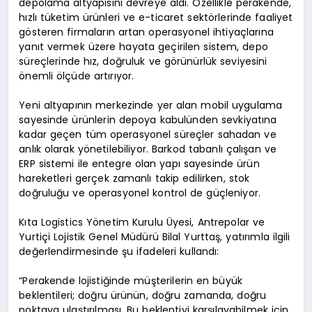
depolama altyapısını devreye aldı. Özellikle perakende,
hızlı tüketim ürünleri ve e-ticaret sektörlerinde faaliyet
gösteren firmaların artan operasyonel ihtiyaçlarına
yanıt vermek üzere hayata geçirilen sistem, depo
süreçlerinde hız, doğruluk ve görünürlük seviyesini
önemli ölçüde artırıyor.
Yeni altyapının merkezinde yer alan mobil uygulama
sayesinde ürünlerin depoya kabulünden sevkiyatına
kadar geçen tüm operasyonel süreçler sahadan ve
anlık olarak yönetilebiliyor. Barkod tabanlı çalışan ve
ERP sistemi ile entegre olan yapı sayesinde ürün
hareketleri gerçek zamanlı takip edilirken, stok
doğruluğu ve operasyonel kontrol de güçleniyor.
Kıta Logistics Yönetim Kurulu Üyesi, Antrepolar ve
Yurtiçi Lojistik Genel Müdürü Bilal Yurttaş, yatırımla ilgili
değerlendirmesinde şu ifadeleri kullandı:
“Perakende lojistiğinde müşterilerin en büyük
beklentileri; doğru ürünün, doğru zamanda, doğru
noktaya ulaştırılması. Bu beklentiyi karşılayabilmek için