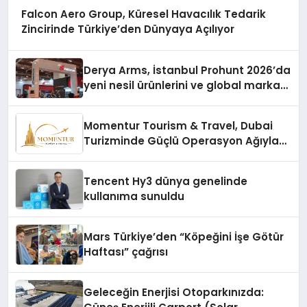
Falcon Aero Group, Küresel Havacılık Tedarik
Zincirinde Türkiye’den Dünyaya Açılıyor
Derya Arms, İstanbul Prohunt 2026’da
yeni nesil ürünlerini ve global marka
vizyonunu sergiledi
Momentur Tourism & Travel, Dubai
Turizminde Güçlü Operasyon Ağıyla
Fark Yaratıyor
Tencent Hy3 dünya genelinde
kullanıma sunuldu
Mars Türkiye’den “Köpeğini İşe Götür
Haftası” çağrısı
Geleceğin Enerjisi Otoparkınızda: