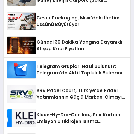
Güneş Enerjili Carport (Solar
Otopark) Nedir?
Cesur Packaging, Mısır’daki Üretim
Üssünü Büyütüyor
Güncel 30 Dakika Yangına Dayanıklı
Ahşap Kapı Fiyatları
Telegram Grupları Nasıl Bulunur?:
Telegram’da Aktif Topluluk Bulmanın
Yolları
SRV Padel Court, Türkiye’de Padel
Yatırımlarının Güçlü Markası Olmayı
Sürdürüyor
Kleen-Hy-Dro-Gen Inc., Sıfır Karbon
Emisyonlu Hidrojen Isıtma
Teknolojisinde ISO ve TSSA