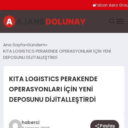
Falcon Aero Group, Küre
DÜNYA
Ana Sayfa
Gündem
KITA LOGISTICS PERAKENDE OPERASYONLARI İÇİN YENİ
EĞITIM
DEPOSUNU DİJİTALLEŞTİRDİ
EKONOMI
KITA LOGISTICS PERAKENDE
GENEL
OPERASYONLARI İÇİN YENİ
DEPOSUNU DİJİTALLEŞTİRDİ
GÜNCEL
MAGAZIN
haberci
Paylaş