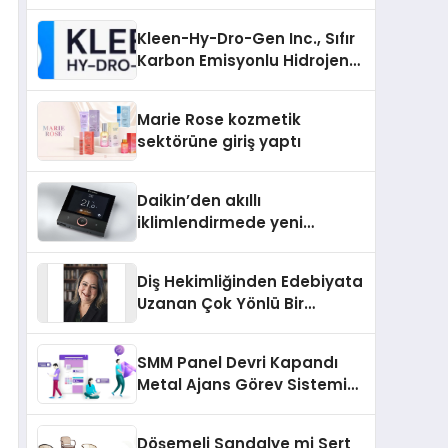
Markası Olmayı Sürdürüyor
Kleen-Hy-Dro-Gen Inc., Sıfır
Karbon Emisyonlu Hidrojen
Isıtma Teknolojisinde ISO ve
TSSA Düzenleyici Onaylarını
Marie Rose kozmetik
Aldı
sektörüne giriş yaptı
Daikin’den akıllı
iklimlendirmede yeni
dönem: Madoka Plus
Türkiye’de
Diş Hekimliğinden Edebiyata
Uzanan Çok Yönlü Bir
Yaşam: Yeşim Şahin Yaman
SMM Panel Devri Kapandı
Metal Ajans Görev Sistemi
İle Tanışın
Döşemeli Sandalye mi Sert