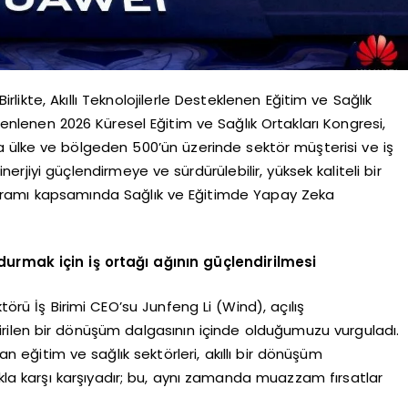
likte, Akıllı Teknolojilerle Desteklenen Eğitim ve Sağlık
nlenen 2026 Küresel Eğitim ve Sağlık Ortakları Kongresi,
zla ülke ve bölgeden 500’ün üzerinde sektör müşterisi ve iş
sinerjiyi güçlendirmeye ve sürdürülebilir, yüksek kaliteli bir
ramı kapsamında Sağlık ve Eğitimde Yapay Zeka
mak için iş ortağı ağının güçlendirilmesi
rü İş Birimi CEO’su Junfeng Li (Wind), açılış
ilen bir dönüşüm dalgasının içinde olduğumuzu vurguladı.
an eğitim ve sağlık sektörleri, akıllı bir dönüşüm
kla karşı karşıyadır; bu, aynı zamanda muazzam fırsatlar