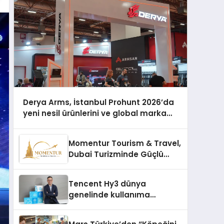
Derya Arms, İstanbul Prohunt 2026’da
yeni nesil ürünlerini ve global marka
vizyonunu sergiledi
Momentur Tourism & Travel,
Dubai Turizminde Güçlü
Operasyon Ağıyla Fark
Yaratıyor
Tencent Hy3 dünya
genelinde kullanıma
sunuldu