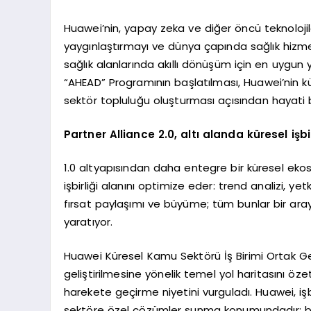
Huawei’nin, yapay zeka ve diğer öncü teknolojil
yaygınlaştırmayı ve dünya çapında sağlık hizme
sağlık alanlarında akıllı dönüşüm için en uygun 
“AHEAD” Programının başlatılması, Huawei’nin kür
sektör topluluğu oluşturması açısından hayati b
Partner Alliance 2.0, altı alanda küresel işbir
1.0 altyapısından daha entegre bir küresel ekos
işbirliği alanını optimize eder: trend analizi, ye
fırsat paylaşımı ve büyüme; tüm bunlar bir araya
yaratıyor.
Huawei Küresel Kamu Sektörü İş Birimi Ortak Ge
geliştirilmesine yönelik temel yol haritasını öze
harekete geçirme niyetini vurguladı. Huawei, işbi
sektöre özel çözümler sunma konumundadır; böyle