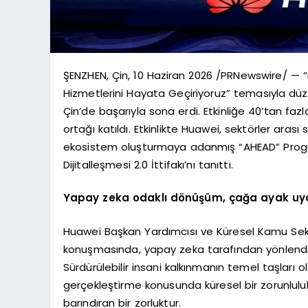
ŞENZHEN, Çin, 10 Haziran 2026 /PRNewswire/ — “Bir
Hizmetlerini Hayata Geçiriyoruz” temasıyla düze
Çin’de başarıyla sona erdi. Etkinliğe 40’tan fa
ortağı katıldı. Etkinlikte Huawei, sektörler arası 
ekosistem oluşturmaya adanmış “AHEAD” Prog
Dijitalleşmesi 2.0 İttifakı’nı tanıttı.
Yapay zeka odaklı dönüşüm, çağa ayak uydur
Huawei Başkan Yardımcısı ve Küresel Kamu Sektö
konuşmasında, yapay zeka tarafından yönlendir
Sürdürülebilir insani kalkınmanın temel taşları ol
gerçekleştirme konusunda küresel bir zorunlulu
barındıran bir zorluktur.