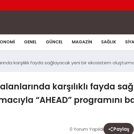
KONOMI
GENEL
GÜNCEL
MAGAZIN
SAĞLIK
SIY
arında karşılıklı fayda sağlayacak yeni bir ekosistem oluştur
alanlarında karşılıklı fayda sa
acıyla “AHEAD” programını ba
0 Yorum Yapıldı
Paylaş