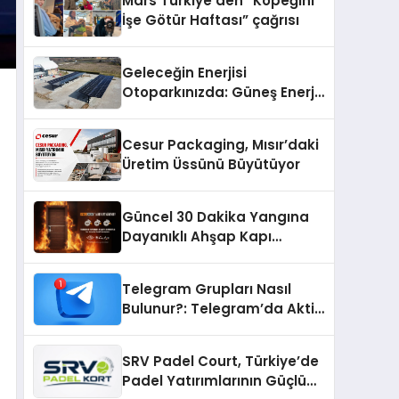
Mars Türkiye’den “Köpeğini
İşe Götür Haftası” çağrısı
Geleceğin Enerjisi
Otoparkınızda: Güneş Enerjili
Carport (Solar Otopark)
Nedir?
Cesur Packaging, Mısır’daki
Üretim Üssünü Büyütüyor
Güncel 30 Dakika Yangına
Dayanıklı Ahşap Kapı
Fiyatları
Telegram Grupları Nasıl
Bulunur?: Telegram’da Aktif
Topluluk Bulmanın Yolları
SRV Padel Court, Türkiye’de
Padel Yatırımlarının Güçlü