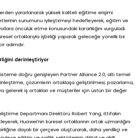
erden yararlanarak yüksek kaliteli eğitime erişimi
tlerinin sunumunu iyileştirmeyi hedefleyerek, eğitim ve
yollara öncülük etme konusundaki kararlılığını vurguladı.
esel ortaklarıyla işbirliği yaparak geleceğe yönelik bir
ir adımdır.
liğini derinleştiriyor
isteme doğru genişleyen Partner Alliance 2.0, altı temel
tkinleştirme, çözümlerin ortaklaşa geliştirilmesi, pazarlama,
 gelerek iş ortakları ve müşteriler için üstün bir değer
liştirme Departmanı Direktörü Robert Yang, ittifakın
tleyerek, Huawei’nin küresel ortaklarının ortak uzmanlığını
rliğine dayalı bir çerçeve oluşturarak, daha yenilikçi ve
ce eğitim ve sağlık sektörlerinin dijital ve akıllı