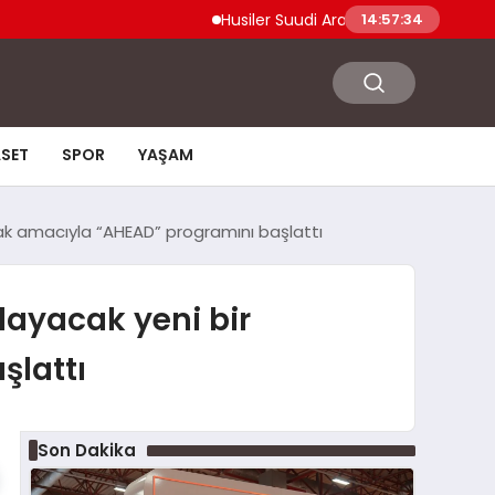
Husiler Suudi Arabistan Necran Havalimanı’n
14:57:35
ASET
SPOR
YAŞAM
mak amacıyla “AHEAD” programını başlattı
ğlayacak yeni bir
şlattı
Son Dakika