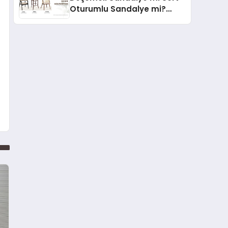
Oturumlu Sandalye mi?
Hangisi Daha Konforlu?