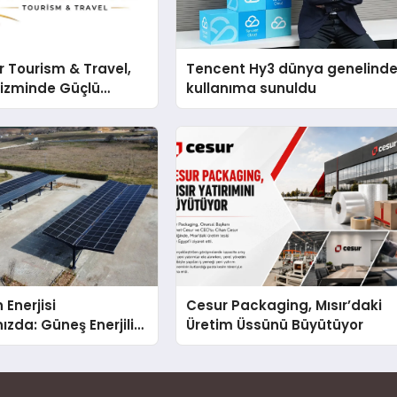
 Tourism & Travel,
Tencent Hy3 dünya genelind
rizminde Güçlü
kullanıma sunuldu
n Ağıyla Fark
 Enerjisi
Cesur Packaging, Mısır’daki
ızda: Güneş Enerjili
Üretim Üssünü Büyütüyor
Solar Otopark)