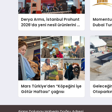
Derya Arms, İstanbul Prohunt
Momentur
2026’da yeni nesil ürünlerini ve
Dubai Tu
global marka vizyonunu
Operasyo
sergiledi
Yaratıyor
Mars Türkiye’den “Köpeğini İşe
Geleceğin
Götür Haftası” çağrısı
Otoparkın
Carport (
Nedir?
Ajans Dolunay Haberin Doğru Adresi