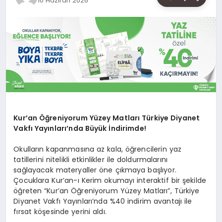
10 Haziran 2026
SAĞLIK
SIYASET
SPOR
YAŞAM
Kur’an Öğreniyorum Yüzey Matları Türkiye Diyanet
Vakfı Yayınları’nda Büyük İndirimde!
Okulların kapanmasına az kala, öğrencilerin yaz
tatillerini nitelikli etkinlikler ile doldurmalarını
sağlayacak materyaller öne çıkmaya başlıyor.
Çocuklara Kur’an-ı Kerim okumayı interaktif bir şekilde
öğreten “Kur’an Öğreniyorum Yüzey Matları”, Türkiye
Diyanet Vakfı Yayınları’nda %40 indirim avantajı ile
fırsat köşesinde yerini aldı.