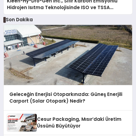
Kleen-Hy-Dro-Gen Inc., Sıfır Karbon Emisyonlu
Hidrojen Isıtma Teknolojisinde ISO ve TSSA
Düzenleyici Onaylarını Aldı
Son Dakika
Geleceğin Enerjisi Otoparkınızda: Güneş Enerjili
Carport (Solar Otopark) Nedir?
Cesur Packaging, Mısır’daki Üretim
Üssünü Büyütüyor