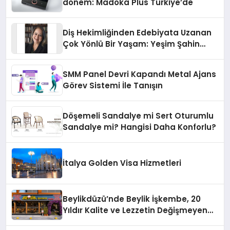
dönem: Madoka Plus Türkiye’de
Diş Hekimliğinden Edebiyata Uzanan
Çok Yönlü Bir Yaşam: Yeşim Şahin
Yaman
SMM Panel Devri Kapandı Metal Ajans
Görev Sistemi İle Tanışın
Döşemeli Sandalye mi Sert Oturumlu
Sandalye mi? Hangisi Daha Konforlu?
İtalya Golden Visa Hizmetleri
Beylikdüzü’nde Beylik İşkembe, 20
Yıldır Kalite ve Lezzetin Değişmeyen
Adresi