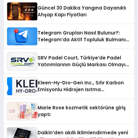
Güncel 30 Dakika Yangına Dayanıklı
Ahşap Kapı Fiyatları
Telegram Grupları Nasıl Bulunur?:
Telegram’da Aktif Topluluk Bulmanın
Yolları
SRV Padel Court, Türkiye’de Padel
Yatırımlarının Güçlü Markası Olmayı
Sürdürüyor
Kleen-Hy-Dro-Gen Inc., Sıfır Karbon
Emisyonlu Hidrojen Isıtma
Teknolojisinde ISO ve TSSA
Düzenleyici Onaylarını Aldı
Marie Rose kozmetik sektörüne giriş
yaptı
Daikin’den akıllı iklimlendirmede yeni