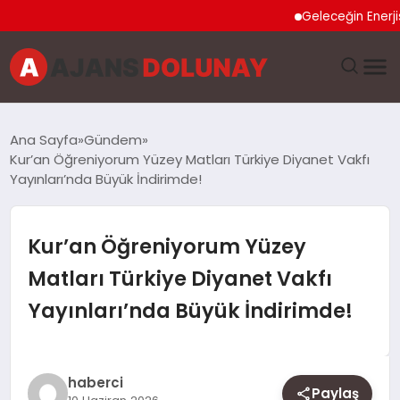
Geleceğin Enerjisi Oto
DÜNYA
Ana Sayfa
Gündem
Kur’an Öğreniyorum Yüzey Matları Türkiye Diyanet Vakfı
EĞITIM
Yayınları’nda Büyük İndirimde!
EKONOMI
Kur’an Öğreniyorum Yüzey
GENEL
Matları Türkiye Diyanet Vakfı
Yayınları’nda Büyük İndirimde!
GÜNCEL
MAGAZIN
haberci
Paylaş