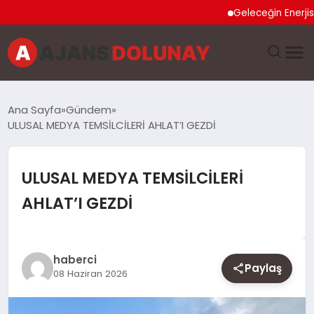
Geleceğin Enerjisi Oto
DÜNYA
Ana Sayfa
Gündem
ULUSAL MEDYA TEMSİLCİLERİ AHLAT’I GEZDİ
EĞITIM
EKONOMI
ULUSAL MEDYA TEMSİLCİLERİ
AHLAT’I GEZDİ
GENEL
GÜNCEL
haberci
Paylaş
08 Haziran 2026
MAGAZIN