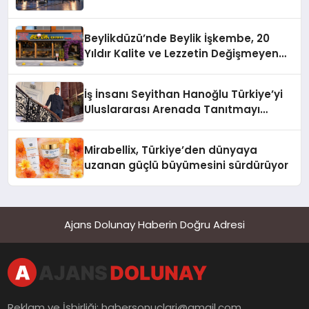
Beylikdüzü’nde Beylik İşkembe, 20
Yıldır Kalite ve Lezzetin Değişmeyen
Adresi
İş İnsanı Seyithan Hanoğlu Türkiye’yi
Uluslararası Arenada Tanıtmayı
Hedefliyor
Mirabellix, Türkiye’den dünyaya
uzanan güçlü büyümesini sürdürüyor
Ajans Dolunay Haberin Doğru Adresi
Reklam ve İşbirliği:
habersonuclari@gmail.com