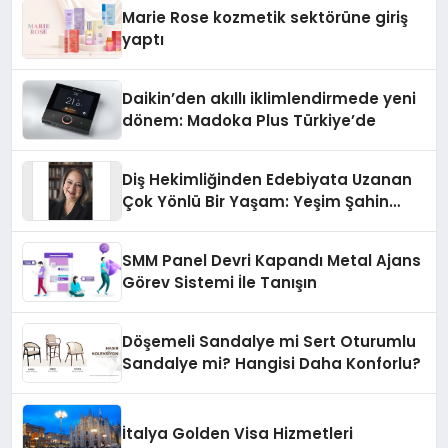
Düzenleyici Onaylarını Aldı
Marie Rose kozmetik sektörüne giriş
yaptı
Daikin’den akıllı iklimlendirmede yeni
dönem: Madoka Plus Türkiye’de
Diş Hekimliğinden Edebiyata Uzanan
Çok Yönlü Bir Yaşam: Yeşim Şahin
Yaman
SMM Panel Devri Kapandı Metal Ajans
Görev Sistemi İle Tanışın
Döşemeli Sandalye mi Sert Oturumlu
Sandalye mi? Hangisi Daha Konforlu?
İtalya Golden Visa Hizmetleri