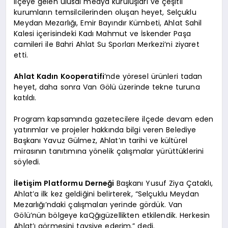
ilçeye gelen ulusal medya kuruluşları ve çeşitli
kurumların temsilcilerinden oluşan heyet, Selçuklu
Meydan Mezarlığı, Emir Bayındır Kümbeti, Ahlat Sahil
Kalesi içerisindeki Kadı Mahmut ve İskender Paşa
camileri ile Bahri Ahlat Su Sporları Merkezi’ni ziyaret
etti.
Ahlat Kadın Kooperatifi
’nde yöresel ürünleri tadan
heyet, daha sonra Van Gölü üzerinde tekne turuna
katıldı.
Program kapsamında gazetecilere ilçede devam eden
yatırımlar ve projeler hakkında bilgi veren Belediye
Başkanı Yavuz Gülmez, Ahlat’ın tarihi ve kültürel
mirasının tanıtımına yönelik çalışmalar yürüttüklerini
söyledi.
İletişim Platformu Derneği
Başkanı Yusuf Ziya Çataklı,
Ahlat’a ilk kez geldiğini belirterek, “Selçuklu Meydan
Mezarlığı’ndaki çalışmaları yerinde gördük. Van
Gölü’nün bölgeye kaQğıgüzellikten etkilendik. Herkesin
Ahlat’ı görmesini tavsiye ederim.” dedi.