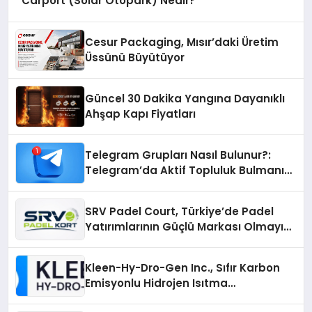
Carport (Solar Otopark) Nedir?
Cesur Packaging, Mısır’daki Üretim
Üssünü Büyütüyor
Güncel 30 Dakika Yangına Dayanıklı
Ahşap Kapı Fiyatları
Telegram Grupları Nasıl Bulunur?:
Telegram’da Aktif Topluluk Bulmanın
Yolları
SRV Padel Court, Türkiye’de Padel
Yatırımlarının Güçlü Markası Olmayı
Sürdürüyor
Kleen-Hy-Dro-Gen Inc., Sıfır Karbon
Emisyonlu Hidrojen Isıtma
Teknolojisinde ISO ve TSSA