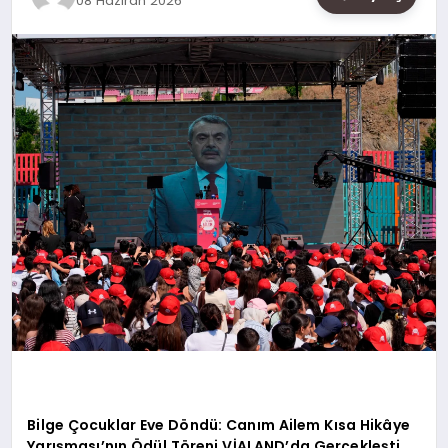
08 Haziran 2026
SAĞLIK
SIYASET
SPOR
YAŞAM
Bilge Çocuklar Eve Döndü: Canım Ailem Kısa Hikâye
Yarışması’nın Ödül Töreni VİALAND’da Gerçekleşti