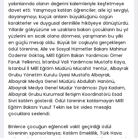
yakınlarında olanın değerini kalemleriyle keşfetmeye
davet etti. Yarışmaya katılan öğrenciler; aile içi sevgiyi,
dayanışmayı, küçük anların büyüklüğünü özgün
karakterler ve duygusal derinlikle hikâyeye dönüştürdü.
Yıllardır gökyüzüne ve uzaklara bakan çocukların bu yıl
yüzlerini en sıcak olana dönmesi, yarışmanın bu yılki
en güçlü mesajı oldu. Büyük bir coşkuyla gerçekleşen
ödül törenine, Aile ve Sosyal Hizmetler Bakanı Mahinur
Özdemir Göktaş, Millî Eğitim Bakan Yardımcısı Ömer
Faruk Yelkenci, İstanbul Vali Yardımcısı Mustafa Kaya,
İstanbul İl Millî Eğitim Müdürü Mücahit Yentür, Albayrak
Grubu Yönetim Kurulu Üyesi Mustafa Albayrak,
Albayrak Medya Genel Müdürü Abdullah Hanönü,
Albayrak Medya Genel Müdür Yardımcısı Ziya Kadam,
Albayrak Grubu Kurumsal İletişim Koordinatörü Esad
Sivri katılım gösterdi. Ödül törenine katılamayan Millî
Eğitim Bakanı Yusuf Tekin ise bir video mesajla
çocuklara seslendi.
Binlerce çocuğun eğlenceli vakit geçirdiği ödül
töreninin sponsorlarıysa; Katılım Emeklilik, Türk Hava