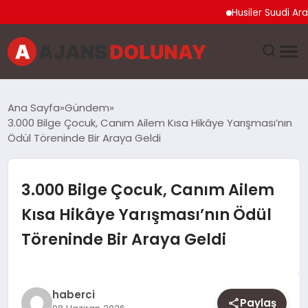
Husiler Suudi Arabistan
DÜNYA
Ana Sayfa
Gündem
3.000 Bilge Çocuk, Canım Ailem Kısa Hikâye Yarışması’nın
EĞITIM
Ödül Töreninde Bir Araya Geldi
EKONOMI
3.000 Bilge Çocuk, Canım Ailem
GENEL
Kısa Hikâye Yarışması’nın Ödül
Töreninde Bir Araya Geldi
GÜNCEL
MAGAZIN
haberci
Paylaş