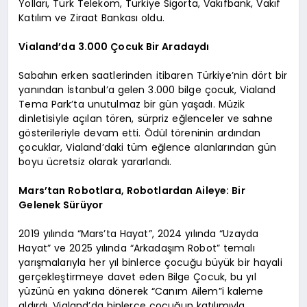
Yolları, Türk Telekom, Türkiye Sigorta, Vakıfbank, Vakıf
Katılım ve Ziraat Bankası oldu.
Vialand’da 3.000 Çocuk Bir Aradaydı
Sabahın erken saatlerinden itibaren Türkiye’nin dört bir
yanından İstanbul’a gelen 3.000 bilge çocuk, Vialand
Tema Park’ta unutulmaz bir gün yaşadı. Müzik
dinletisiyle açılan tören, sürpriz eğlenceler ve sahne
gösterileriyle devam etti. Ödül töreninin ardından
çocuklar, Vialand’daki tüm eğlence alanlarından gün
boyu ücretsiz olarak yararlandı.
Mars’tan Robotlara, Robotlardan Aileye: Bir
Gelenek Sürüyor
2019 yılında “Mars’ta Hayat”, 2024 yılında “Uzayda
Hayat” ve 2025 yılında “Arkadaşım Robot” temalı
yarışmalarıyla her yıl binlerce çocuğu büyük bir hayali
gerçekleştirmeye davet eden Bilge Çocuk, bu yıl
yüzünü en yakına dönerek “Canım Ailem”i kaleme
aldırdı. Vialand’da binlerce çocuğun katılımıyla