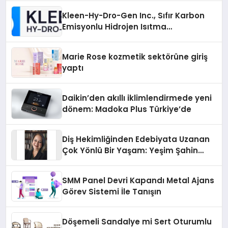
Kleen-Hy-Dro-Gen Inc., Sıfır Karbon
Emisyonlu Hidrojen Isıtma
Teknolojisinde ISO ve TSSA
Düzenleyici Onaylarını Aldı
Marie Rose kozmetik sektörüne giriş
yaptı
Daikin’den akıllı iklimlendirmede yeni
dönem: Madoka Plus Türkiye’de
Diş Hekimliğinden Edebiyata Uzanan
Çok Yönlü Bir Yaşam: Yeşim Şahin
Yaman
SMM Panel Devri Kapandı Metal Ajans
Görev Sistemi İle Tanışın
Döşemeli Sandalye mi Sert Oturumlu