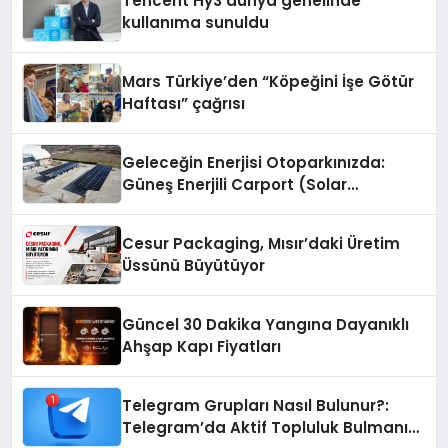
Tencent Hy3 dünya genelinde
kullanıma sunuldu
Mars Türkiye’den “Köpeğini İşe Götür
Haftası” çağrısı
Geleceğin Enerjisi Otoparkınızda:
Güneş Enerjili Carport (Solar
Otopark) Nedir?
Cesur Packaging, Mısır’daki Üretim
Üssünü Büyütüyor
Güncel 30 Dakika Yangına Dayanıklı
Ahşap Kapı Fiyatları
Telegram Grupları Nasıl Bulunur?:
Telegram’da Aktif Topluluk Bulmanın