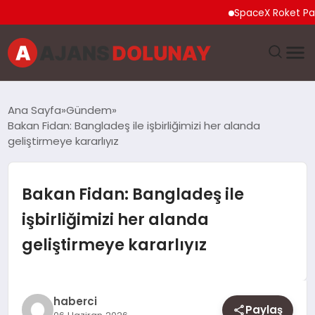
SpaceX Roket Parçası 
DÜNYA
Ana Sayfa
Gündem
Bakan Fidan: Bangladeş ile işbirliğimizi her alanda
EĞITIM
geliştirmeye kararlıyız
EKONOMI
Bakan Fidan: Bangladeş ile
GENEL
işbirliğimizi her alanda
geliştirmeye kararlıyız
GÜNCEL
MAGAZIN
haberci
Paylaş