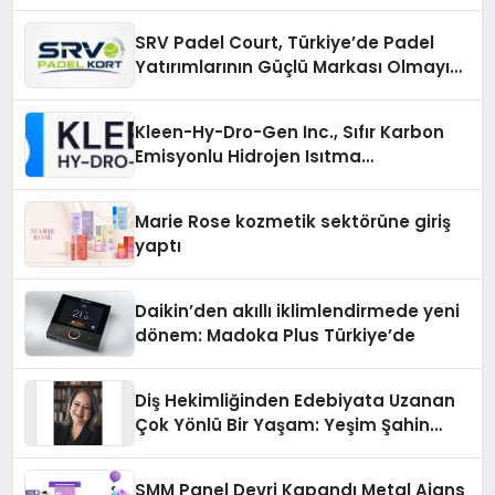
Yolları
SRV Padel Court, Türkiye’de Padel
Yatırımlarının Güçlü Markası Olmayı
Sürdürüyor
Kleen-Hy-Dro-Gen Inc., Sıfır Karbon
Emisyonlu Hidrojen Isıtma
Teknolojisinde ISO ve TSSA
Düzenleyici Onaylarını Aldı
Marie Rose kozmetik sektörüne giriş
yaptı
Daikin’den akıllı iklimlendirmede yeni
dönem: Madoka Plus Türkiye’de
Diş Hekimliğinden Edebiyata Uzanan
Çok Yönlü Bir Yaşam: Yeşim Şahin
Yaman
SMM Panel Devri Kapandı Metal Ajans