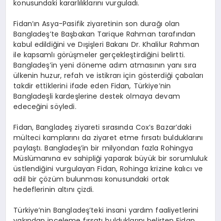
konusundaki kararlılıklarını vurguladı.
Fidan’ın Asya-Pasifik ziyaretinin son durağı olan
Bangladeş’te Başbakan Tarique Rahman tarafından
kabul edildiğini ve Dışişleri Bakanı Dr. Khalilur Rahman
ile kapsamlı görüşmeler gerçekleştirdiğini belirtti.
Bangladeş’in yeni döneme adım atmasının yanı sıra
ülkenin huzur, refah ve istikrarı için gösterdiği çabaları
takdir ettiklerini ifade eden Fidan, Türkiye’nin
Bangladeşli kardeşlerine destek olmaya devam
edeceğini söyledi.
Fidan, Bangladeş ziyareti sırasında Cox’s Bazar’daki
mülteci kamplarını da ziyaret etme fırsatı bulduklarını
paylaştı. Bangladeş’in bir milyondan fazla Rohingya
Müslümanına ev sahipliği yaparak büyük bir sorumluluk
üstlendiğini vurgulayan Fidan, Rohinga krizine kalıcı ve
adil bir çözüm bulunması konusundaki ortak
hedeflerinin altını çizdi.
Türkiye’nin Bangladeş’teki insani yardım faaliyetlerini
yakından inceleme fırsatı bulduklarını belirten Fidan,