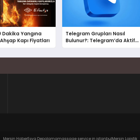
0 Dakika Yangına
Telegram Grupları Nasıl
 Ahşap Kapı Fiyatları
Bulunur?: Telegram’da Aktif
Topluluk Bulmanın Yolları
Mersin Haber
Eşya Depolama
massage service in istanbul
Mersin Lojistik