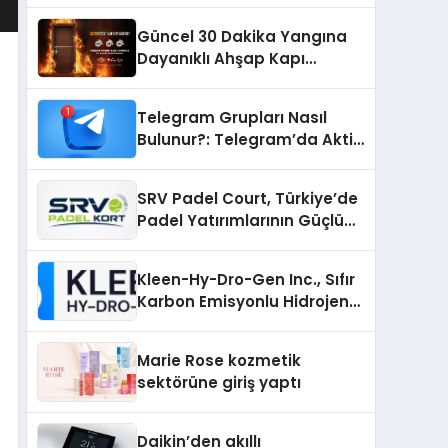
Güncel 30 Dakika Yangına
Dayanıklı Ahşap Kapı
Fiyatları
Telegram Grupları Nasıl
Bulunur?: Telegram’da Aktif
Topluluk Bulmanın Yolları
SRV Padel Court, Türkiye’de
Padel Yatırımlarının Güçlü
Markası Olmayı Sürdürüyor
Kleen-Hy-Dro-Gen Inc., Sıfır
Karbon Emisyonlu Hidrojen
Isıtma Teknolojisinde ISO ve
TSSA Düzenleyici Onaylarını
Marie Rose kozmetik
Aldı
sektörüne giriş yaptı
Daikin’den akıllı