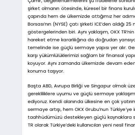
Çamır, değerlendirmelerini şu ifadelerle sonland
şirket olmanın ötesinde, küresel bir finans kur
çapında hem de ülkemizde attığımız her adımd
Borsası’nın (NYSE) çatı şirketi ICE’den aldığı 25
göstergelerinden biri. Aynı yaklaşım, OKX TR’nin 
hareket etme kararlılığına da doğrudan yansıyor
temelinde ise güçlü sermaye yapısı yer alır. Gerç
karşı yükümlülüklerimizi sağlam bir finansal yap
koyuyor. Aynı zamanda ülkemizde devam eden l
konuma taşıyor.
Başta ABD, Avrupa Birliği ve Singapur olmak üzer
gerekliliklere uyumu ve güçlü sermaye yaklaşımı
ediyoruz. Kendi alanında ülkesine en çok yatırım
sermaye artışı, hem OKX Grubu’nun Türkiye’ye i
taahhüdümüzü destekleyen güçlü kaynaklara s
TR olarak Türkiye’deki kullanıcıları yeni nesil f