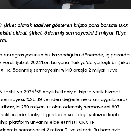
r şirket olarak faaliyet gösteren kripto para borsası OKX
enisini ekledi. Şirket, ödenmiş sermayesini 2 milyar TL’ye
rdı.
sla entegrasyonunun hız kazandığı bu dönemde, iç pazarda
ız verdi. Şubat 2024’ten bu yana Türkiye’de yerleşik bir şirket
KX TR, ödenmiş sermayesini %148 artışla 2 milyar TL’ye
tarihli ve 2025/68 sayılı bülteniyle, kripto varlık hizmet
uluş sermayesi, %25,49 yeniden değerleme oranı uygulanarak
4 itibarıyla 250 milyon TL olan ödenmiş sermayesini 807
 sektöründe faaliyet gösteren ve odağı yalnızca kripto
hip platform unvanını elde etmişti. OKX TR,
 ödenmiş sermayesini 2 milyar TL’ye çıkardı. Bu hamleyle