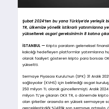
Şubat 2024’ten bu yana Türkiye’de yerleşik bi
TR, ülkemize yönelik istikrarlı yatırımlarına y
yükselterek asgari gereksinimin 8 katına çıka
İSTANBUL —
Kripto paraların geleneksel finan
kalıcılığı hedefleyen platformlar yatırımlarına h
olarak faaliyet gösteren kripto para borsası O
yükseltti.
Sermaye Piyasası Kurulu’nun (SPK) 31 Aralık 2025 
sağlayıcılar (KVHS) için belirlediği asgari kur
250 milyon TL olarak güncellenmişti. Aralık 202
milyon TL’ye çıkaran OKX TR, o dönemde kripto
olan şirketler arasında en yüksek sermayeye sa
gerçekleştirdiği %148’lik son sermaye artışıyla,