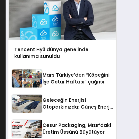
Tencent Hy3 dünya genelinde
kullanıma sunuldu
Mars Türkiye’den “Köpeğini
İşe Götür Haftası” çağrısı
Geleceğin Enerjisi
Otoparkınızda: Güneş Enerjili
Carport (Solar Otopark)
Nedir?
Cesur Packaging, Mısır’daki
Üretim Üssünü Büyütüyor