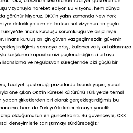
ırdı: “OKX, blokzinciri sektöründe faaliyet gösteren bir
uluşu vizyonuyla hareket ediyor. Bu vizyonu, hem dünya
a görünür kılıyoruz. OKX’in yakın zamanda New York
 milyar dolarlık yatırım da bu küresel vizyonun en güçlü
Türkiye’de finans kuruluşu sorumluluğu ve disipliniyle
. Finans kuruluşları için güven vazgeçilmezdir, güvenin
ekleştirdiğimiz sermaye artışı, kullanıcı ve iş ortaklarımıza
ıyla karşılama kapasitemizi güçlendirdiğimizi ortaya
isanslama ve regülasyon süreçlerinde bizi güçlü bir
e, faaliyet gösterdiği pazarlarda lisanslı yapısı, yasal
yla öne çıkan OKX’in küresel kültürünü Türkiye’de temsil
 yapan şirketlerden biri olarak gerçekleştirdiğimiz bu
nancının, hem de Türkiye’de kalıcı olmaya yönelik
ahip olduğumuzun en güncel kanıtı. Bu güvenceyle, OKX
inansal deneyimlerle tanıştırmayı sürdüreceğiz.”