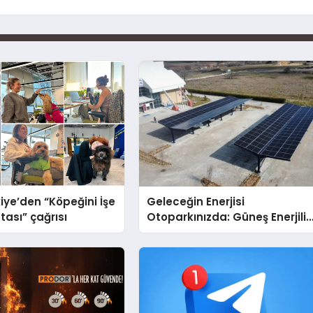
iye’den “Köpeğini İşe
Geleceğin Enerjisi
tası” çağrısı
Otoparkınızda: Güneş Enerjili
Carport (Solar Otopark)
Nedir?