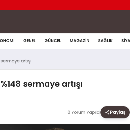
KONOMI
GENEL
GÜNCEL
MAGAZIN
SAĞLIK
SIY
 sermaye artışı
 %148 sermaye artışı
0 Yorum Yapıldı
Paylaş