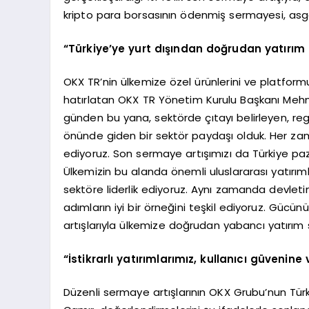
kripto para borsasının ödenmiş sermayesi, asgar
“Türkiye’ye yurt dışından doğrudan yatırım 
OKX TR’nin ülkemize özel ürünlerini ve platform
hatırlatan OKX TR Yönetim Kurulu Başkanı Meh
günden bu yana, sektörde çıtayı belirleyen, r
önünde giden bir sektör paydaşı olduk. Her za
ediyoruz. Son sermaye artışımızı da Türkiye paz
Ülkemizin bu alanda önemli uluslararası yatırımla
sektöre liderlik ediyoruz. Aynı zamanda devleti
adımların iyi bir örneğini teşkil ediyoruz. Gücün
artışlarıyla ülkemize doğrudan yabancı yatırım 
“İstikrarlı yatırımlarımız, kullanıcı güvenine
Düzenli sermaye artışlarının OKX Grubu’nun Tür