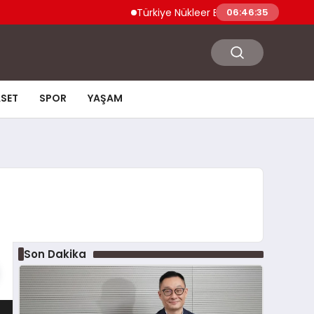
Türkiye Nükleer Bilim Olimpiyatı’na İlk Kez K
06:46:36
ASET
SPOR
YAŞAM
Son Dakika