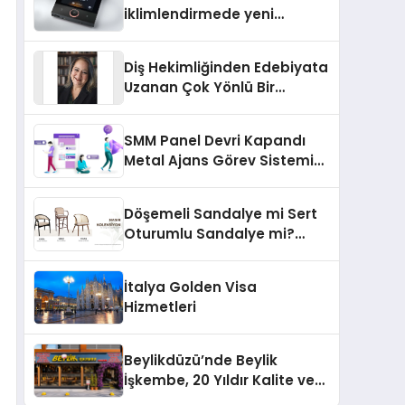
iklimlendirmede yeni
dönem: Madoka Plus
Türkiye’de
Diş Hekimliğinden Edebiyata
Uzanan Çok Yönlü Bir
Yaşam: Yeşim Şahin Yaman
SMM Panel Devri Kapandı
Metal Ajans Görev Sistemi
İle Tanışın
Döşemeli Sandalye mi Sert
Oturumlu Sandalye mi?
Hangisi Daha Konforlu?
İtalya Golden Visa
Hizmetleri
Beylikdüzü’nde Beylik
İşkembe, 20 Yıldır Kalite ve
Lezzetin Değişmeyen Adresi