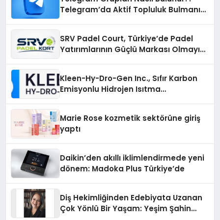
Telegram’da Aktif Topluluk Bulmanın
Yolları
SRV Padel Court, Türkiye’de Padel
Yatırımlarının Güçlü Markası Olmayı
Sürdürüyor
Kleen-Hy-Dro-Gen Inc., Sıfır Karbon
Emisyonlu Hidrojen Isıtma
Teknolojisinde ISO ve TSSA
Düzenleyici Onaylarını Aldı
Marie Rose kozmetik sektörüne giriş
yaptı
Daikin’den akıllı iklimlendirmede yeni
dönem: Madoka Plus Türkiye’de
Diş Hekimliğinden Edebiyata Uzanan
Çok Yönlü Bir Yaşam: Yeşim Şahin
Yaman