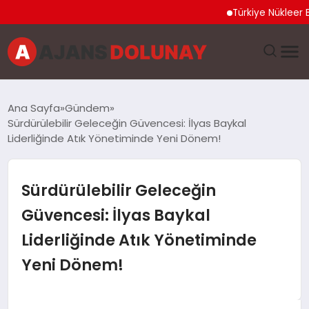
Türkiye Nükleer Bilim O
DÜNYA
Ana Sayfa
Gündem
Sürdürülebilir Geleceğin Güvencesi: İlyas Baykal
EĞITIM
Liderliğinde Atık Yönetiminde Yeni Dönem!
EKONOMI
Sürdürülebilir Geleceğin
GENEL
Güvencesi: İlyas Baykal
Liderliğinde Atık Yönetiminde
GÜNCEL
Yeni Dönem!
MAGAZIN