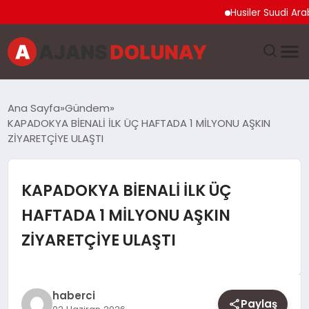
Husiler Suudi Arabistan Ne
DÜNYA
Ana Sayfa
Gündem
KAPADOKYA BİENALİ İLK ÜÇ HAFTADA 1 MİLYONU AŞKIN
EĞITIM
ZİYARETÇİYE ULAŞTI
EKONOMI
KAPADOKYA BİENALİ İLK ÜÇ
GENEL
HAFTADA 1 MİLYONU AŞKIN
ZİYARETÇİYE ULAŞTI
GÜNCEL
MAGAZIN
haberci
Paylaş