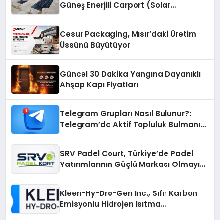
Güneş Enerjili Carport (Solar
Otopark) Nedir?
Cesur Packaging, Mısır’daki Üretim
Üssünü Büyütüyor
Güncel 30 Dakika Yangına Dayanıklı
Ahşap Kapı Fiyatları
Telegram Grupları Nasıl Bulunur?:
Telegram’da Aktif Topluluk Bulmanın
Yolları
SRV Padel Court, Türkiye’de Padel
Yatırımlarının Güçlü Markası Olmayı
Sürdürüyor
Kleen-Hy-Dro-Gen Inc., Sıfır Karbon
Emisyonlu Hidrojen Isıtma
Teknolojisinde ISO ve TSSA