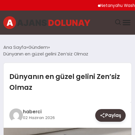
Netanyahu Washington 
DÜNYA
Ana Sayfa
Gündem
Dünyanın en güzel gelini Zen’siz Olmaz
EĞITIM
EKONOMI
Dünyanın en güzel gelini Zen’siz
Olmaz
GENEL
GÜNCEL
haberci
Paylaş
02 Haziran 2026
MAGAZIN