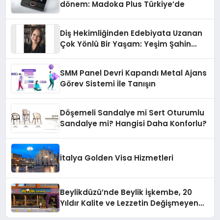
dönem: Madoka Plus Türkiye’de
Diş Hekimliğinden Edebiyata Uzanan
Çok Yönlü Bir Yaşam: Yeşim Şahin
Yaman
SMM Panel Devri Kapandı Metal Ajans
Görev Sistemi İle Tanışın
Döşemeli Sandalye mi Sert Oturumlu
Sandalye mi? Hangisi Daha Konforlu?
İtalya Golden Visa Hizmetleri
Beylikdüzü’nde Beylik İşkembe, 20
Yıldır Kalite ve Lezzetin Değişmeyen
Adresi