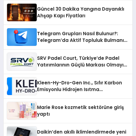
Güncel 30 Dakika Yangına Dayanıklı
Ahşap Kapı Fiyatları
Telegram Grupları Nasıl Bulunur?:
Telegram’da Aktif Topluluk Bulmanın
Yolları
SRV Padel Court, Türkiye’de Padel
Yatırımlarının Güçlü Markası Olmayı
Sürdürüyor
Kleen-Hy-Dro-Gen Inc., Sıfır Karbon
Emisyonlu Hidrojen Isıtma
Teknolojisinde ISO ve TSSA
Düzenleyici Onaylarını Aldı
Marie Rose kozmetik sektörüne giriş
yaptı
Daikin’den akıllı iklimlendirmede yeni