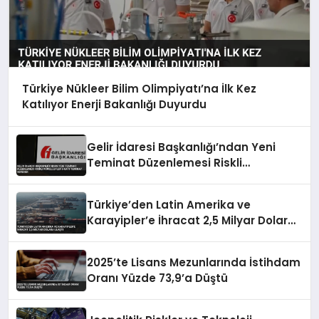
Türkiye Nükleer Bilim Olimpiyatı’na İlk Kez
Katılıyor Enerji Bakanlığı Duyurdu
Gelir İdaresi Başkanlığı’ndan Yeni
Teminat Düzenlemesi Riskli
Mükellefler 5 Katı Teminat Verecek
Türkiye’den Latin Amerika ve
Karayipler’e İhracat 2,5 Milyar Dolara
Ulaştı
2025’te Lisans Mezunlarında İstihdam
Oranı Yüzde 73,9’a Düştü