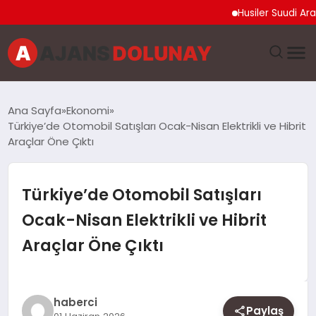
Husiler Suudi Arabista
DÜNYA
Ana Sayfa
Ekonomi
Türkiye’de Otomobil Satışları Ocak-Nisan Elektrikli ve Hibrit
EĞITIM
Araçlar Öne Çıktı
EKONOMI
Türkiye’de Otomobil Satışları
GENEL
Ocak-Nisan Elektrikli ve Hibrit
Araçlar Öne Çıktı
GÜNCEL
MAGAZIN
haberci
Paylaş