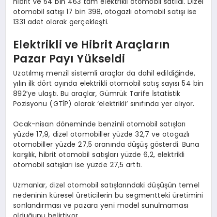
hibrit ve 54 bin 463 tam elektrikli otomobil satıldı. Dizel
otomobil satışı 17 bin 398, otogazlı otomobil satışı ise
1331 adet olarak gerçekleşti.
Elektrikli ve Hibrit Araçların
Pazar Payı Yükseldi
Uzatılmış menzil sistemli araçlar da dahil edildiğinde,
yılın ilk dört ayında elektrikli otomobil satış sayısı 54 bin
892’ye ulaştı. Bu araçlar, Gümrük Tarife İstatistik
Pozisyonu (GTİP) olarak ‘elektrikli’ sınıfında yer alıyor.
Ocak-nisan döneminde benzinli otomobil satışları
yüzde 17,9, dizel otomobiller yüzde 32,7 ve otogazlı
otomobiller yüzde 27,5 oranında düşüş gösterdi. Buna
karşılık, hibrit otomobil satışları yüzde 6,2, elektrikli
otomobil satışları ise yüzde 27,5 arttı.
Uzmanlar, dizel otomobil satışlarındaki düşüşün temel
nedeninin küresel üreticilerin bu segmentteki üretimini
sonlandırması ve pazara yeni model sunulmaması
olduğunu belirtiyor.