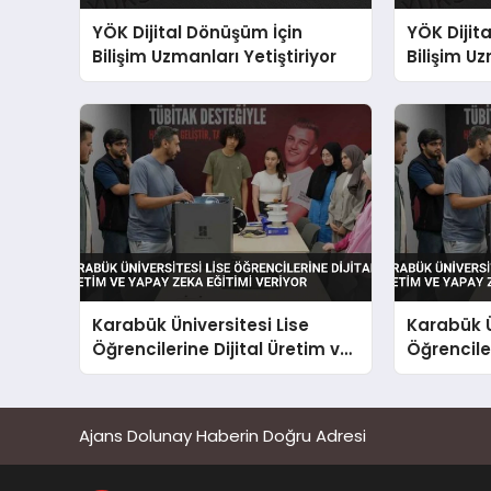
YÖK Dijital Dönüşüm İçin
YÖK Dijit
Bilişim Uzmanları Yetiştiriyor
Bilişim Uz
Karabük Üniversitesi Lise
Karabük Ü
Öğrencilerine Dijital Üretim ve
Öğrenciler
Yapay Zeka Eğitimi Veriyor
Yapay Zek
Ajans Dolunay Haberin Doğru Adresi