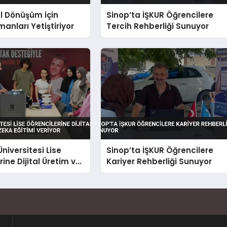
al Dönüşüm İçin
Sinop’ta İŞKUR Öğrencilere
manları Yetiştiriyor
Tercih Rehberliği Sunuyor
niversitesi Lise
Sinop’ta İŞKUR Öğrencilere
ine Dijital Üretim ve
Kariyer Rehberliği Sunuyor
a Eğitimi Veriyor