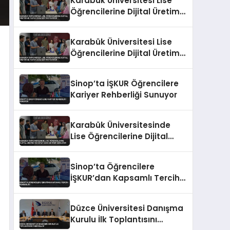
Karabük Üniversitesi Lise
Öğrencilerine Dijital Üretim
ve Yapay Zeka Eğitimi
Veriyor
Karabük Üniversitesi Lise
Öğrencilerine Dijital Üretim
ve Yapay Zeka Eğitimi
Veriyor
Sinop’ta İŞKUR Öğrencilere
Kariyer Rehberliği Sunuyor
Karabük Üniversitesinde
Lise Öğrencilerine Dijital
Üretim ve Yapay Zeka
Eğitimi Veriliyor
Sinop’ta Öğrencilere
İŞKUR’dan Kapsamlı Tercih
Rehberliği
Düzce Üniversitesi Danışma
Kurulu İlk Toplantısını