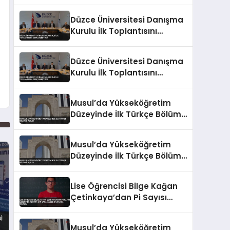
Tamamladı
Düzce Üniversitesi Danışma
Kurulu İlk Toplantısını
Gerçekleştirdi
Düzce Üniversitesi Danışma
Kurulu İlk Toplantısını
Gerçekleştirdi
Musul’da Yükseköğretim
Düzeyinde İlk Türkçe Bölümü
Açıldı
Musul’da Yükseköğretim
Düzeyinde İlk Türkçe Bölümü
Açıldı
Lise Öğrencisi Bilge Kağan
Çetinkaya’dan Pi Sayısı
Ezberinde Rekor 5 Bin
Basamak 22 Dakikada
Musul’da Yükseköğretim