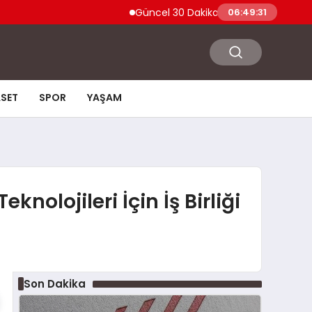
Güncel 30 Dakika Yangına Dayanıklı Ahşap K
06:49:32
ASET
SPOR
YAŞAM
nolojileri İçin İş Birliği
Son Dakika