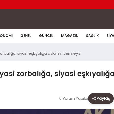
KONOMI
GENEL
GÜNCEL
MAGAZIN
SAĞLIK
SIY
orbalığa, siyasi eşkıyalığa asla izin vermeyiz
yasi zorbalığa, siyasi eşkıyalığ
0 Yorum Yapıldı
Paylaş