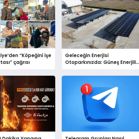
iye’den “Köpeğini İşe
Geleceğin Enerjisi
tası” çağrısı
Otoparkınızda: Güneş Enerjili
Carport (Solar Otopark)
Nedir?
0 Dakika Yangına
Telegram Grupları Nasıl