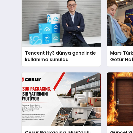
Tencent Hy3 dünya genelinde
Mars Türk
kullanıma sunuldu
Götür Haf
Cesur Packaging, Mısır’daki
Güncel 3