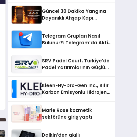
Güncel 30 Dakika Yangına
Dayanıklı Ahşap Kapı
Fiyatları
Telegram Grupları Nasıl
Bulunur?: Telegram’da Aktif
Topluluk Bulmanın Yolları
SRV Padel Court, Türkiye’de
Padel Yatırımlarının Güçlü
Markası Olmayı Sürdürüyor
Kleen-Hy-Dro-Gen Inc., Sıfır
Karbon Emisyonlu Hidrojen
Isıtma Teknolojisinde ISO ve
TSSA Düzenleyici Onaylarını
Marie Rose kozmetik
Aldı
sektörüne giriş yaptı
Daikin’den akıllı