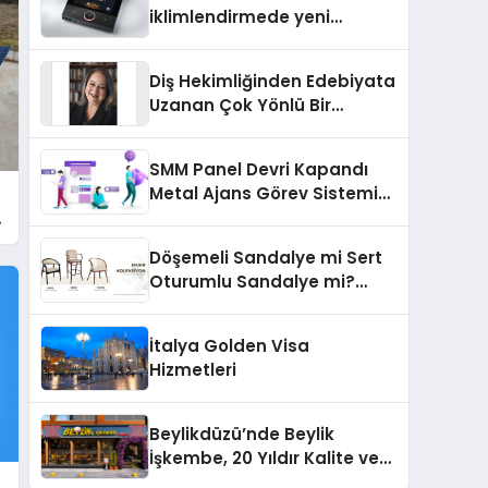
iklimlendirmede yeni
dönem: Madoka Plus
Türkiye’de
Diş Hekimliğinden Edebiyata
Uzanan Çok Yönlü Bir
Yaşam: Yeşim Şahin Yaman
SMM Panel Devri Kapandı
Metal Ajans Görev Sistemi
İle Tanışın
Döşemeli Sandalye mi Sert
Oturumlu Sandalye mi?
Hangisi Daha Konforlu?
İtalya Golden Visa
Hizmetleri
Beylikdüzü’nde Beylik
İşkembe, 20 Yıldır Kalite ve
Lezzetin Değişmeyen Adresi