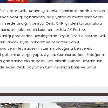
cüsü Ömer Çelik, Adana Çukurova ilçesindeki Nezihe Yalvaç
i’nde yaptığı açıklamada, şair, yazar ve mütefekkir Necip
minnetle andığını belirtti. Çelik, CHP içindeki tartışmalara
rasındaki çekişmenin kasti bir şekilde AK Parti’ye
kanlığı görevinden uzaklaştırılan Özgür Özel’i eleştiren Çelik,
arını ancak siyasi hakaret ve tehditleri kabul
uyu ve millet iradesinin zemini olduğunu belirterek,
i gelişimine vurgu yaptı. Ayrıca, Cumhurbaşkanı Erdoğan’ın
arış çabalarına dikkat çekti. Son olarak, Kurban Bayramı’nın
ade eden Çelik, bayramın tüm insanlığa barış ve umut