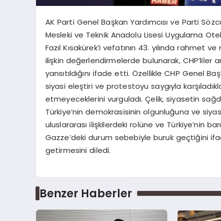
AK Parti Genel Başkan Yardımcısı ve Parti Söz
Mesleki ve Teknik Anadolu Lisesi Uygulama Otel
Fazıl Kısakürek’i vefatının 43. yılında rahmet ve 
ilişkin değerlendirmelerde bulunarak, CHP’liler a
yansıtıldığını ifade etti. Özellikle CHP Genel Baş
siyasi eleştiri ve protestoyu saygıyla karşıladıkl
etmeyeceklerini vurguladı. Çelik, siyasetin sağd
Türkiye’nin demokrasisinin olgunluğuna ve siyas
uluslararası ilişkilerdeki rolüne ve Türkiye’nin b
Gazze’deki durum sebebiyle buruk geçtiğini if
getirmesini diledi.
Benzer Haberler