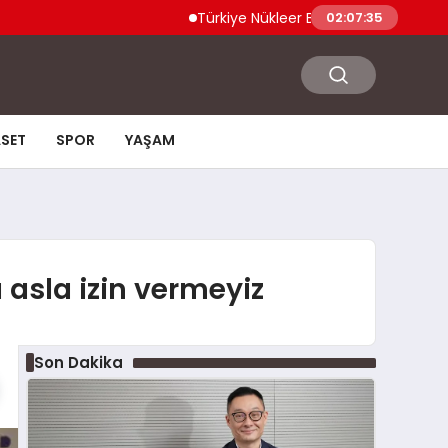
Türkiye Nükleer Bilim Olimpiyatı’na İlk Kez
02:07:35
ASET
SPOR
YAŞAM
a asla izin vermeyiz
Son Dakika