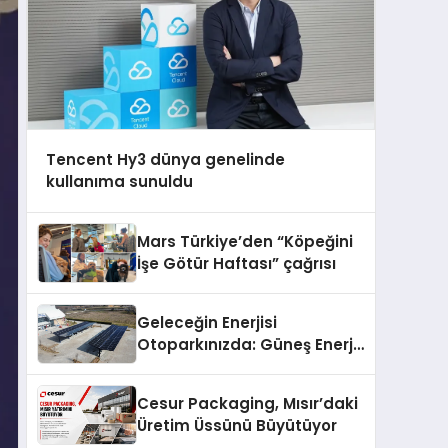
Tencent Hy3 dünya genelinde
kullanıma sunuldu
Mars Türkiye’den “Köpeğini
İşe Götür Haftası” çağrısı
Geleceğin Enerjisi
Otoparkınızda: Güneş Enerjili
Carport (Solar Otopark)
Nedir?
Cesur Packaging, Mısır’daki
Üretim Üssünü Büyütüyor