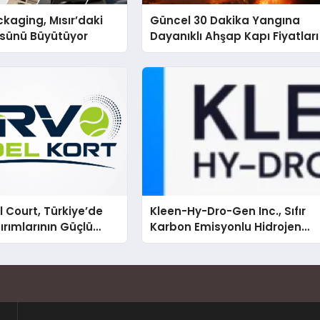
kaging, Mısır’daki
Güncel 30 Dakika Yangına
ssünü Büyütüyor
Dayanıklı Ahşap Kapı Fiyatları
 Court, Türkiye’de
Kleen-Hy-Dro-Gen Inc., Sıfır
ırımlarının Güçlü
Karbon Emisyonlu Hidrojen
Olmayı Sürdürüyor
Isıtma Teknolojisinde ISO ve
TSSA Düzenleyici Onaylarını
Aldı