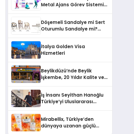
Metal Ajans Görev Sistemi
İle Tanışın
Döşemeli Sandalye mi Sert
Oturumlu Sandalye mi?
Hangisi Daha Konforlu?
İtalya Golden Visa
Hizmetleri
Beylikdüzü’nde Beylik
İşkembe, 20 Yıldır Kalite ve
Lezzetin Değişmeyen Adresi
İş İnsanı Seyithan Hanoğlu
Türkiye’yi Uluslararası
Arenada Tanıtmayı
Hedefliyor
Mirabellix, Türkiye’den
dünyaya uzanan güçlü
büyümesini sürdürüyor