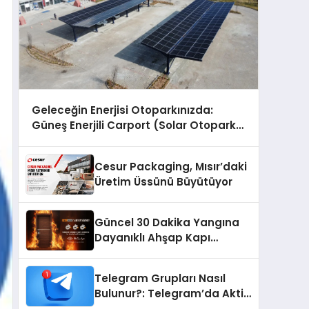
Geleceğin Enerjisi Otoparkınızda:
Güneş Enerjili Carport (Solar Otopark)
Nedir?
Cesur Packaging, Mısır’daki
Üretim Üssünü Büyütüyor
Güncel 30 Dakika Yangına
Dayanıklı Ahşap Kapı
Fiyatları
Telegram Grupları Nasıl
Bulunur?: Telegram’da Aktif
Topluluk Bulmanın Yolları