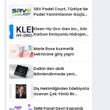
SRV Padel Court, Türkiye’de
Padel Yatırımlarının Güçlü
Markası Olmayı Sürdürüyor
Kleen-Hy-Dro-Gen Inc., Sıfır
Karbon Emisyonlu Hidrojen
Isıtma Teknolojisinde ISO ve
TSSA Düzenleyici Onaylarını
Marie Rose kozmetik
Aldı
sektörüne giriş yaptı
Daikin’den akıllı
iklimlendirmede yeni
dönem: Madoka Plus
Türkiye’de
Diş Hekimliğinden Edebiyata
Uzanan Çok Yönlü Bir
Yaşam: Yeşim Şahin Yaman
SMM Panel Devri Kapandı