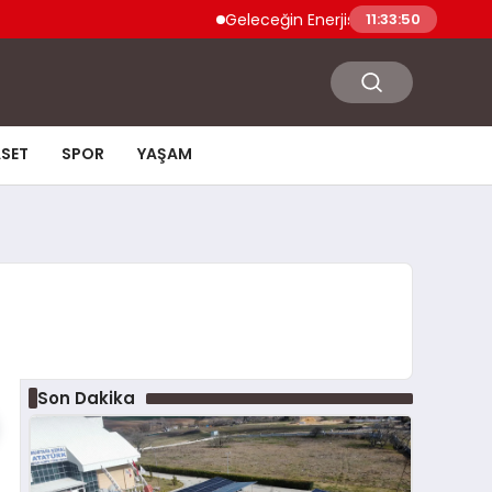
Geleceğin Enerjisi Otoparkınızda: Güneş En
11:33:51
ASET
SPOR
YAŞAM
Son Dakika