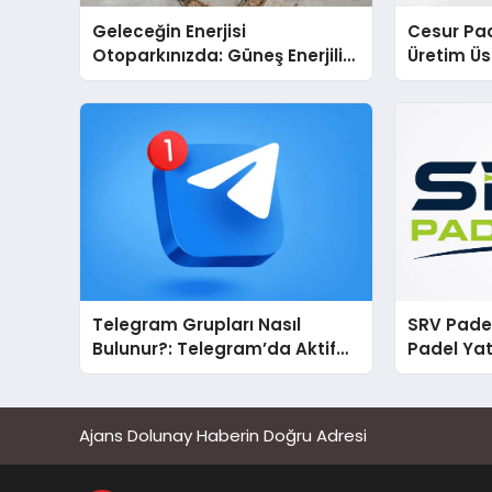
Geleceğin Enerjisi
Cesur Pac
Otoparkınızda: Güneş Enerjili
Üretim Ü
Carport (Solar Otopark)
Nedir?
Telegram Grupları Nasıl
SRV Padel
Bulunur?: Telegram’da Aktif
Padel Yat
Topluluk Bulmanın Yolları
Markası 
Ajans Dolunay Haberin Doğru Adresi