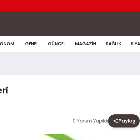
KONOMI
GENEL
GÜNCEL
MAGAZIN
SAĞLIK
SIY
ri
0 Yorum Yapıldı
Paylaş