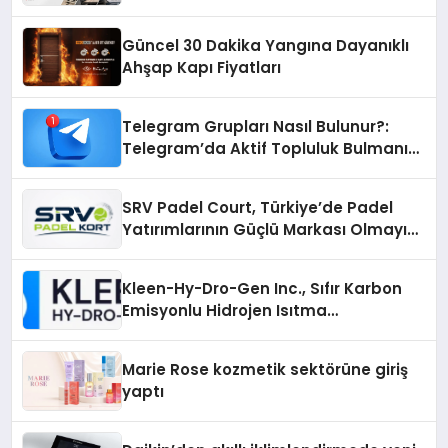
Güncel 30 Dakika Yangına Dayanıklı
Ahşap Kapı Fiyatları
Telegram Grupları Nasıl Bulunur?:
Telegram’da Aktif Topluluk Bulmanın
Yolları
SRV Padel Court, Türkiye’de Padel
Yatırımlarının Güçlü Markası Olmayı
Sürdürüyor
Kleen-Hy-Dro-Gen Inc., Sıfır Karbon
Emisyonlu Hidrojen Isıtma
Teknolojisinde ISO ve TSSA
Düzenleyici Onaylarını Aldı
Marie Rose kozmetik sektörüne giriş
yaptı