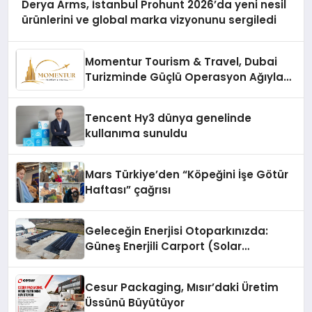
Derya Arms, İstanbul Prohunt 2026’da yeni nesil
ürünlerini ve global marka vizyonunu sergiledi
Momentur Tourism & Travel, Dubai
Turizminde Güçlü Operasyon Ağıyla
Fark Yaratıyor
Tencent Hy3 dünya genelinde
kullanıma sunuldu
Mars Türkiye’den “Köpeğini İşe Götür
Haftası” çağrısı
Geleceğin Enerjisi Otoparkınızda:
Güneş Enerjili Carport (Solar
Otopark) Nedir?
Cesur Packaging, Mısır’daki Üretim
Üssünü Büyütüyor