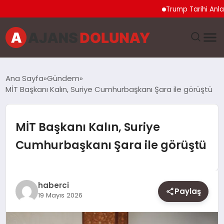
Trump Tarihi Anlaşma
DÜNYA
Ana Sayfa
Gündem
MİT Başkanı Kalın, Suriye Cumhurbaşkanı Şara ile görüştü
EĞITIM
EKONOMI
MİT Başkanı Kalın, Suriye
Cumhurbaşkanı Şara ile görüştü
GENEL
GÜNCEL
haberci
Paylaş
19 Mayıs 2026
MAGAZIN